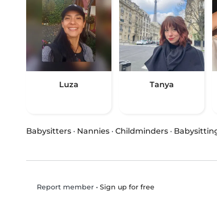
Luza
Tanya
Babysitters
·
Nannies
·
Childminders
·
Babysittin
•
Sign up for free
Report member