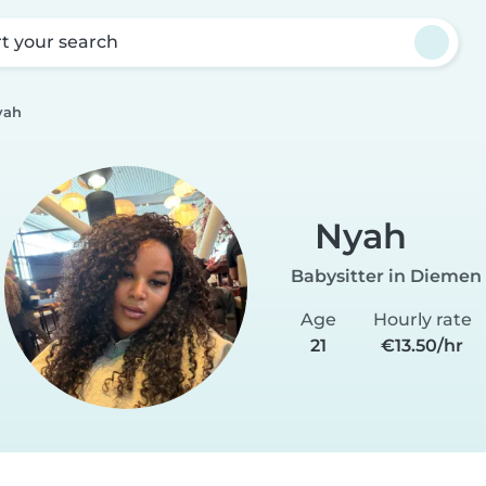
rt your search
yah
Nyah
Babysitter in Diemen
Age
Hourly rate
21
€13.50/hr