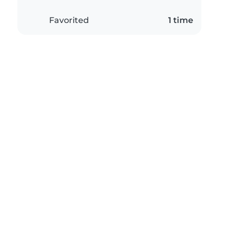
Favorited
1 time