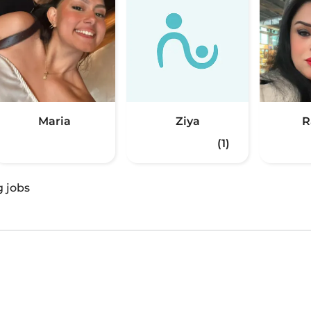
Maria
Ziya
R
(1)
g jobs