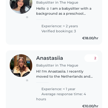
Babysitter in The Hague
Hello ☺️ I am a babysitter with a
background as a preschool
(1)
teacher for 2 years and a year
experience as an au pair in
Experience: > 2 years
Amsterdam. I hold a bachelor's
Verified bookings: 3
degree and truly enjoy
€18.00/hr
engaging..
Anastasiia
2
Babysitter in The Hague
Hi! I'm Anastasiia. I recently
moved to the Netherlands and
(1)
speak English and Russian
fluently. I have experience caring
Experience: < 1 year
for my younger sisters, a 5-year-
Average response time: 4
old girl for six months,..
hours
€10.00/hr