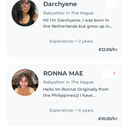
Darchyene
Babysitter in The Hague
Hi! I'm Darchyene. I was born in
the Netherlands but grew up in
Panama. I speak Spanish and
English, and I'm currently
Experience: > 2 years
learning Dutch. I'm a very caring,
€12.00/hr
positive and responsible person..
RONNA MAE
1
Babysitter in The Hague
Hello Im Ronna! Originally from
the Philippines:)) I have
experience with children from
different ages as I love playing
Experience: > 6 years
with them in a way that I treat
€10.00/hr
them as my own. I am very
patient..