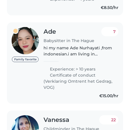
het altijd leuk vind om met
€8.50/hr
kinderen te werken leuke
activiteiten..
Ade
7
Babysitter in The Hague
hi my name Ade Nurhayati ,from
indonesian.i am living in
Netherland.my experience
Family favorite
working Nany 10 year take care
Experience: > 10 years
of kids,and i also Nany for
Certificate of conduct
autisme kid.and my EXPERIENCE
(Verklaring Omtrent het Gedrag,
working housekeeping..
VOG)
€15.00/hr
Vanessa
22
Childminder in The Hague