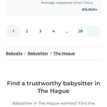
en ik pas nu al zo’n 4 jaar op, nog
Average response time: 1 hour
steeds met veel passie! Stuur..
€15.00/hr
1
2
3
4
...
28
Babysits
Babysitter
The Hague
Find a trustworthy babysitter in
The Hague
Babysitter in The Hague wanted? Find the