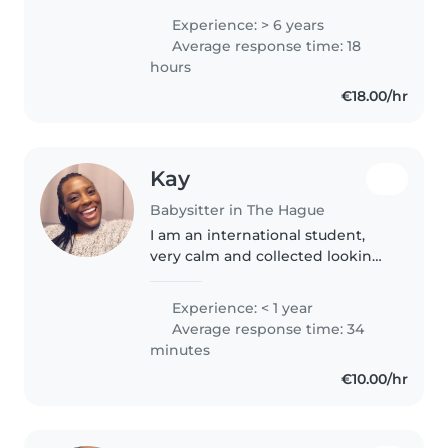
ik in Brussel voor mijn bachelor
Experience: > 6 years
psychologie, maar mijn ouders
Average response time: 18
wonen in Den Haag...
hours
€18.00/hr
Kay
Babysitter in The Hague
I am an international student,
very calm and collected looking
to babysit in my free time
Experience: < 1 year
Average response time: 34
minutes
€10.00/hr