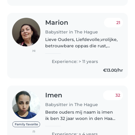
Marion
21
Babysitter in The Hague
Lieve Ouders, Liefdevolle,vrolijke,
betrouwbare oppas die rust,
(4)
structuur en aandacht aan de
kinderen biedt. Ik ben alert en
Experience: > 11 years
actief,creatief ,warm, en heb een
€13.00/hr
groot
verantwoordelijksheidsgevoel..
Imen
32
Babysitter in The Hague
Beste ouders mij naam is imen
ik ben 32 jaar woon in den Haag
ik zelf vaak opgepast op
Family favorite
verschillende adressen omdat ik
(1)
Experience: > 4 years