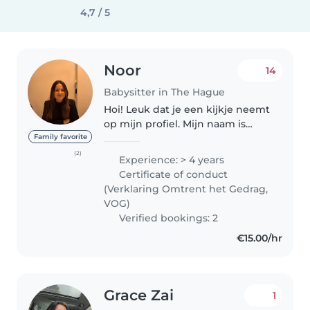
4,7 / 5
Noor
14
Babysitter in The Hague
Hoi! Leuk dat je een kijkje neemt
op mijn profiel. Mijn naam is
Noor, ik ben 19 jaar oud en ik
Family favorite
woon in omgeving Nootdorp &
(2)
Experience: > 4 years
ypenburg. Ik ben opzoek naar
Certificate of conduct
een oppas adresje om bij op..
(Verklaring Omtrent het Gedrag,
VOG)
Verified bookings: 2
€15.00/hr
Grace Zai
1