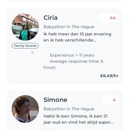
ADHD en..
Ciria
44
Babysitter in The Hague
Ik heb meer dan 10 jaar ervaring
en ik heb verschillende
gezinnen gehad waar ik op 1 of
Family favorite
meerdere kinderen moest
(1)
Experience: > 11 years
oppassen. Ik ben erg begaan
Average response time: 6
met kinderen. Mijn laatste
hours
oppasgezin was..
€6.49/hr
Simone
4
Babysitter in The Hague
Hallo! Ik ben Simone, ik ben 21
jaar oud en vind het altijd super
leuk oppasser te zijn! Zelf woon