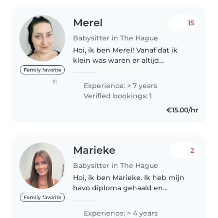
Merel
15
Babysitter in The Hague
Hoi, ik ben Merel! Vanaf dat ik
klein was waren er altijd
kinderen bij ons in huis
Family favorite
aangezien mijn moeder
(1)
Experience: > 7 years
gastouder was. Ik heb jarenlang
Verified bookings: 1
opgepast op kinderen van
€15.00/hr
allerlei leeftijden..
Marieke
2
Babysitter in The Hague
Hoi, ik ben Marieke. Ik heb mijn
havo diploma gehaald en
studeer nu op het hbo. Ik geef
Family favorite
huiswerkbegeleiding en bijles
Experience: > 4 years