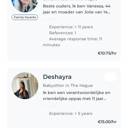
Beste ouders, Ik ben Vanessa, 44
jaar en moeder van Jolie van 14
jaar en samen met mijn partner,
Family favorite
ons gezin, wonen we in
Experience: > 11 years
bezuidenhout den Haag. Al vanaf
References: 1
mijn 17e jaar ben ik werkzaam..
Average response time: 11
minutes
€10.75/hr
Deshayra
Babysitter in The Hague
Ik ben een verantwoordelijke en
vriendelijke oppas met 11 jaar
ervaring in de zorg voor
kinderen van alle leeftijden. Ik
Experience: > 5 years
ben gespecialiseerd in het
€15.00/hr
werken met kinderen met