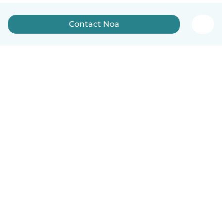
Contact Noa
English
How it works
Help
Terms & Privacy
Pricing
Company details
Babysits for Work
Community standards