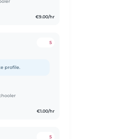
ooler
€9.00/hr
5
e profile.
chooler
€1.00/hr
5