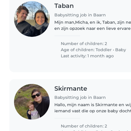
Taban
Babysitting job in Baarn
Mijn man,Micha, en ik, Taban, zijn n
en zijn opzoek naar een lieve ervar
dochter Ava en onze zoon Manno. Ava 
Manno 3 maanden...
Number of children: 2
Age of children:
Toddler
•
Baby
Last activity: 1 month ago
Skirmante
Babysitting job in Baarn
Hallo, mijn naam is Skirmante en wi
iemand vast die op onze baby dochter van 8 m
zoon van 7 kunnen passen. Wij he
nodig die af en toe..
Number of children: 2