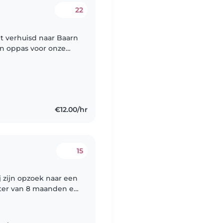
22
et verhuisd naar Baarn
en oppas voor onze
is bijna 1,5 jaar en
€12.00/hr
15
j zijn opzoek naar een
aanden en
bben een iemand