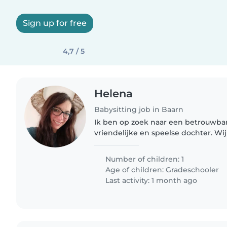
Sign up for free
4,7 / 5
Helena
Babysitting job in Baarn
Ik ben op zoek naar een betrouwba
vriendelijke en speelse dochter. W
dus het is belangrijk dat je comfor
huisdieren. Ik zoek iemand..
Number of children: 1
Age of children:
Gradeschooler
Last activity: 1 month ago