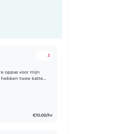
3
re oppas voor mijn
ij hebben twee katten,
tabel bent met
€10.00/hr