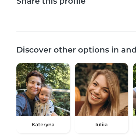
Share this profile
Discover other options in an
Kateryna
Iuliia