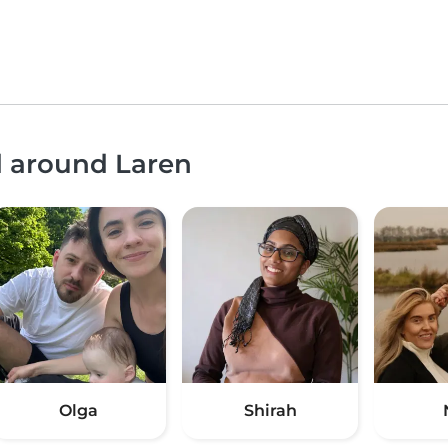
d around Laren
Olga
Shirah