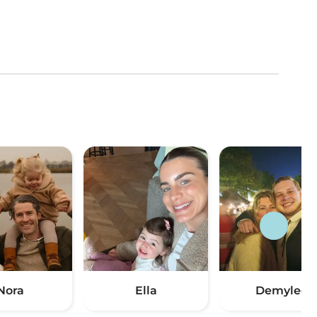
Nora
Ella
Demylee