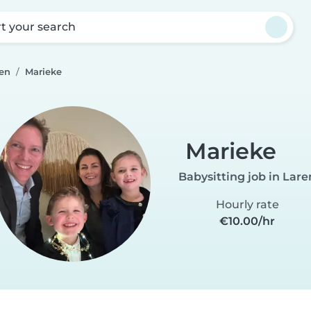
rt your search
ren
Marieke
Marieke
Babysitting job in Lare
Hourly rate
€10.00/hr