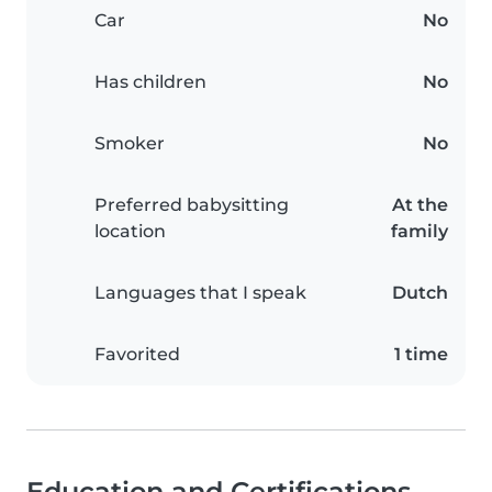
Car
No
Has children
No
Smoker
No
Preferred babysitting
At the
location
family
Languages that I speak
Dutch
Favorited
1 time
Education and Certifications