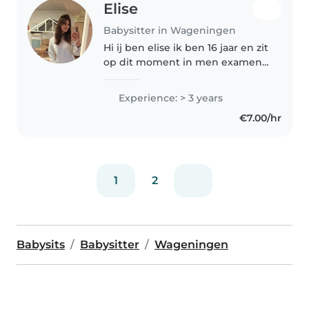
Elise
Babysitter in Wageningen
Hi ij ben elise ik ben 16 jaar en zit
op dit moment in men examen
jaar op vmbo aeres in ede k heb
veel ervaring met kinderen heb
Experience: > 3 years
veel stages gevolgd op kinder
€7.00/hr
dag verblijven met de..
1
2
Babysits
Babysitter
Wageningen