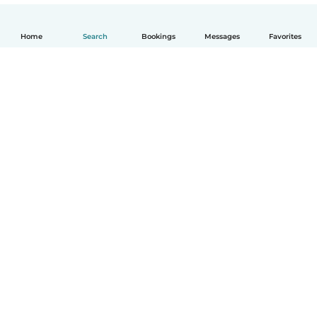
Home
Search
Bookings
Messages
Favorites
English
How it works
Help
Terms & Privacy
Pricing
Company details
Babysits for Work
Community standards
© Babysits B.V.