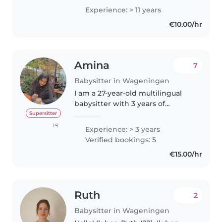
wonen. ik ben al meer dan 25jaar
Experience: > 11 years
werkzaam als gastouder voor
€10.00/hr
verschillende bureaus.
Voorheen..
Amina
7
Babysitter in Wageningen
I am a 27-year-old multilingual
babysitter with 3 years of
experience caring for children of
Supersitter
all ages - from babies to
(4)
Experience: > 3 years
preschoolers. I am responsible,
Verified bookings: 5
caring, and very patient. My..
€15.00/hr
Ruth
2
Babysitter in Wageningen