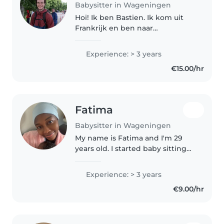
Babysitter in Wageningen
Hoi! Ik ben Bastien. Ik kom uit
Frankrijk en ben naar
Wageningen gekomen voor de
master Resilient Farming & Food
Experience: > 3 years
Systems. Ik spreek Engels en
€15.00/hr
Frans, en kan Nederlands
verstaan maar..
Fatima
Babysitter in Wageningen
My name is Fatima and I'm 29
years old. I started baby sitting
from the age of 17. I babysat my 4
younger siblings and now my
Experience: > 3 years
own son Rayyan. I love children, I
€9.00/hr
enjoy working with..