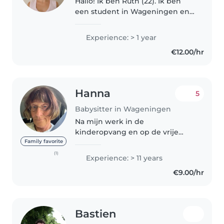
Hallo! Ik ben Ruth (22). Ik ben
een student in Wageningen en
zoek nog een oppasadres. Ik heb
redelijk wat ervaring. Het
Experience: > 1 year
belangrijkste vind ik dat de
€12.00/hr
kinderen het naar hun zin
hebben,..
Hanna
5
Babysitter in Wageningen
Na mijn werk in de
kinderopvang en op de vrije
school als peuterjuf pas ik nog
Family favorite
steeds erg graag op kinderen Ga
(1)
Experience: > 11 years
graag naar buiten met kinderen,
€9.00/hr
houd van zingen,
knutselen,schilderen..
Bastien