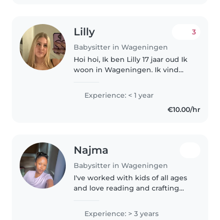
Lilly
3
Babysitter in Wageningen
Hoi hoi, Ik ben Lilly 17 jaar oud Ik
woon in Wageningen. Ik vind
het leuk om op te passen! Als
persoon ben ik sportief en
Experience: < 1 year
vrolijk! Het lijkt me leuk om met
€10.00/hr
de kinderen leuke dingen..
Najma
Babysitter in Wageningen
I've worked with kids of all ages
and love reading and crafting
with them. CPR-certified and
very responsible, I'd be a great fit
Experience: > 3 years
for your family!