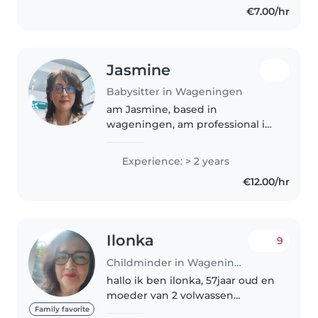
€7.00/hr
Jasmine
Babysitter in Wageningen
am Jasmine, based in
wageningen, am professional in
my field , sustainability ecology
but I look gor small part time
Experience: > 2 years
baby sitt role :)
€12.00/hr
Ilonka
9
Childminder in Wageningen
hallo ik ben ilonka, 57jaar oud en
moeder van 2 volwassen
kinderen, die niet meer thuis
Family favorite