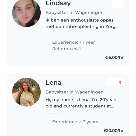
Lindsay
Babysitter in Wageningen
Ik ben een enthousiaste oppas
met een mbo-opleiding in Zorg
en welzijn. Ik ben
geïnteresseerd in het
Experience: < 1 year
begeleiden van baby's en
References: 1
peuters en vind het heerlijk om
€6.00/hr
voor te lezen en creatieve..
Lena
3
Babysitter in Wageningen
Hi, my name is Lena! I'm 20'years
old and currently a student at
(1)
Wageningen University. I'm
originally from Latvia but grew
Experience: > 3 years
up in Portugal, where I gained
€10.00/hr
lots of experience babysitting..