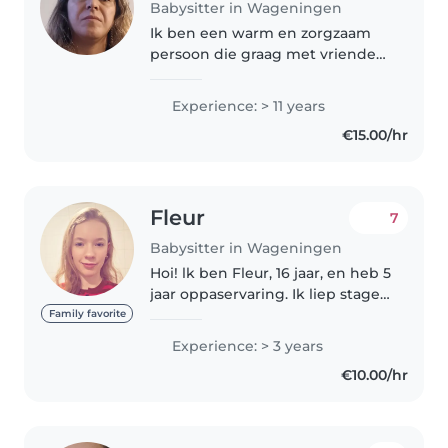
Babysitter in Wageningen
Ik ben een warm en zorgzaam
persoon die graag met vrienden
omgaat, samen plezier maakt,
kletst, lacht, en elkaar
Experience: > 11 years
ondersteunt. Ik ben dol op
€15.00/hr
spelletjes doen, spontane
avonturen beleven,..
Fleur
7
Babysitter in Wageningen
Hoi! lk ben Fleur, 16 jaar, en heb 5
jaar oppaservaring. Ik liep stage
in de kinderopvang bij een
Family favorite
peuter, babygroepen bso groep
Experience: > 3 years
en werk elke zaterdagochtend
€10.00/hr
in de kindsclub van de..