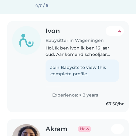
4,7 / 5
Ivon
4
Babysitter in Wageningen
Hoi, Ik ben ivon ik ben 16 jaar
oud. Aankomend schooljaar
begin ik met een nieuwe
opleiding. Mijn hobbies zijn
Join Babysits to view this
zeilen en klimmen. Ik heb tot nu
complete profile.
toe een vast oppasgezin daar
pas ik..
Experience: > 3 years
€7.50/hr
Akram
New