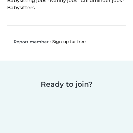
Babysitting jobs
·
Nanny jobs
·
Childminder jobs
·
Babysitters
•
Sign up for free
Report member
Ready to join?