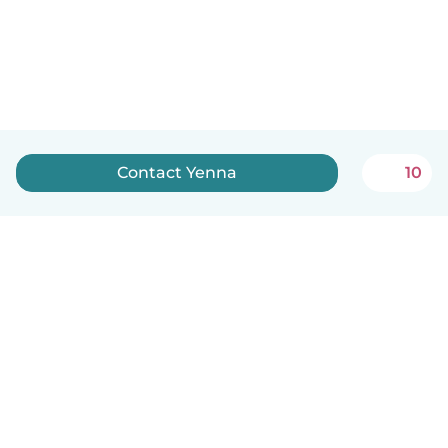
Contact Yenna
10
English
How it works
Help
Terms & Privacy
Pricing