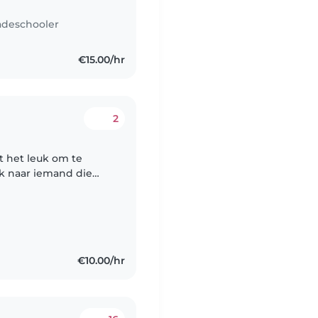
adeschooler
€15.00/hr
2
t het leuk om te
ek naar iemand die
ngen door de weeks
€10.00/hr