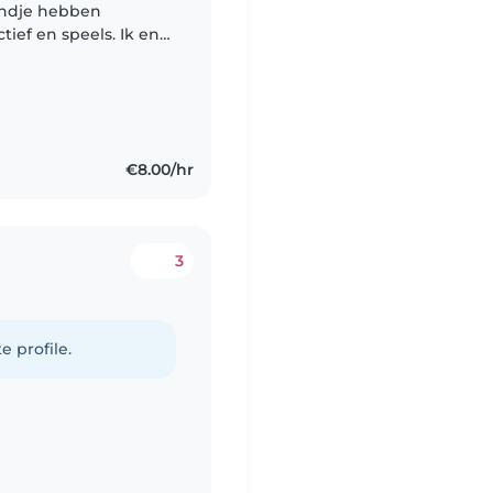
kindje hebben
ctief en speels. Ik en
zoek naar een stabiele
€8.00/hr
3
e profile.