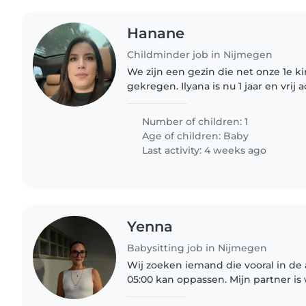
Hanane
Childminder job in Nijmegen
We zijn een gezin die net onze 1e 
gekregen. Ilyana is nu 1 jaar en vrij a
mijn man werken allebei en zijn op
oppas zodat we..
Number of children: 1
Age of children:
Baby
Last activity: 4 weeks ago
Yenna
Babysitting job in Nijmegen
Wij zoeken iemand die vooral in de 
05:00 kan oppassen. Mijn partner i
en ik moet soms paar dagen weg voor werk. W