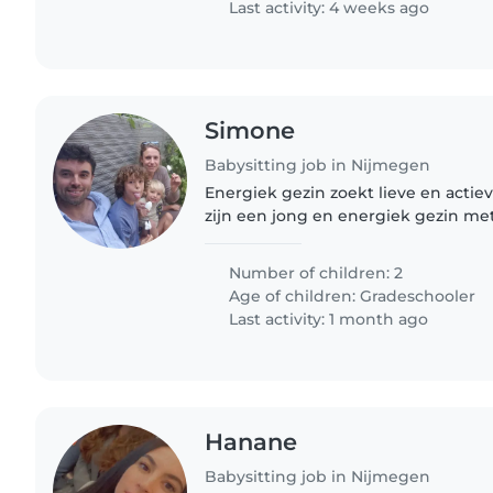
Last activity: 4 weeks ago
Simone
Babysitting job in Nijmegen
Energiek gezin zoekt lieve en actieve oppas!
zijn een jong en energiek gezin met
actieve zoons van bijna 4 jaar en 9 jaar. Onze jongens
houden van voetbal,..
Number of children: 2
Age of children:
Gradeschooler
Last activity: 1 month ago
Hanane
Babysitting job in Nijmegen