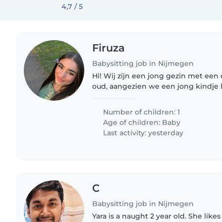
4,7 / 5
Firuza
Babysitting job in Nijmegen
Hi! Wij zijn een jong gezin met een
oud, aangezien we een jong kindj
een geduldige, zorgzame en betro
ervaring heeft met jonge..
Number of children: 1
Age of children:
Baby
Last activity: yesterday
C
Babysitting job in Nijmegen
Yara is a naught 2 year old. She like