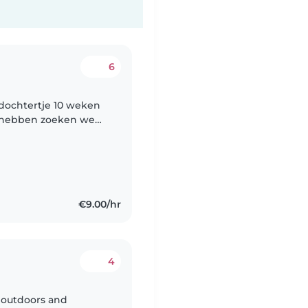
6
 dochtertje 10 weken
e hebben zoeken we
uwbare oppas die
€9.00/hr
4
s outdoors and