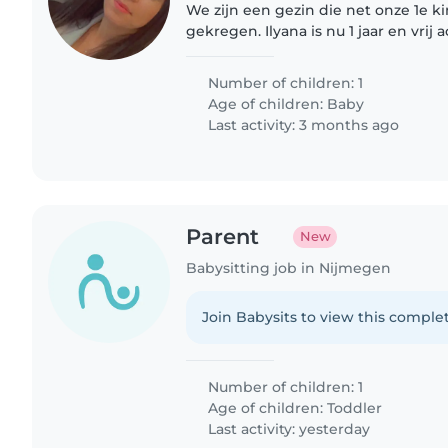
We zijn een gezin die net onze 1e 
gekregen. Ilyana is nu 1 jaar en vrij a
mijn man werken allebei en zijn op
oppas zodat we..
Number of children: 1
Age of children:
Baby
Last activity: 3 months ago
Parent
New
Babysitting job in Nijmegen
Join Babysits to view this complet
Number of children: 1
Age of children:
Toddler
Last activity: yesterday