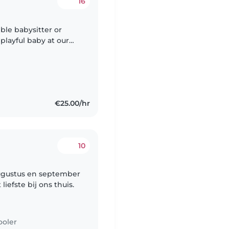
16
ble babysitter or
playful baby at our
ble with cooking,
€25.00/hr
10
 augustus en september
iefste bij ons thuis.
ooler