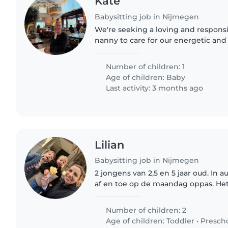
Kate
Babysitting job in Nijmegen
We're seeking a loving and responsi
nanny to care for our energetic and 
home. We'd love someone comforta
chores, and homework..
Number of children: 1
Age of children:
Baby
Last activity: 3 months ago
Lilian
Babysitting job in Nijmegen
2 jongens van 2,5 en 5 jaar oud. In
af en toe op de maandag oppas. Het l
Number of children: 2
Age of children:
Toddler
•
Presch