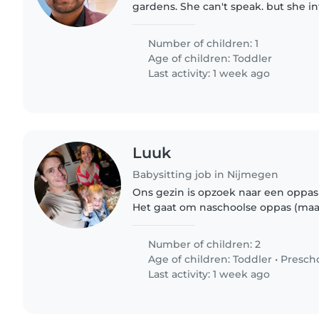
gardens. She can't speak. but she interacts. Ho
enjoys you too. Thank you
Number of children: 1
Age of children:
Toddler
Last activity: 1 week ago
Luuk
Babysitting job in Nijmegen
Ons gezin is opzoek naar een oppas
Het gaat om naschoolse oppas (maa
donderdag) voor onze zoon van 4 jaa
andere zoon er ook..
Number of children: 2
Age of children:
Toddler
•
Presch
Last activity: 1 week ago