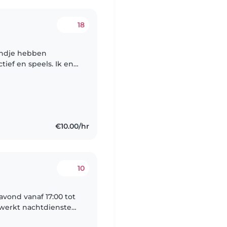
18
kindje hebben
ctief en speels. Ik en
zoek naar een stabiele
€10.00/hr
10
avond vanaf 17:00 tot
s werkt nachtdiensten
ij zijn een