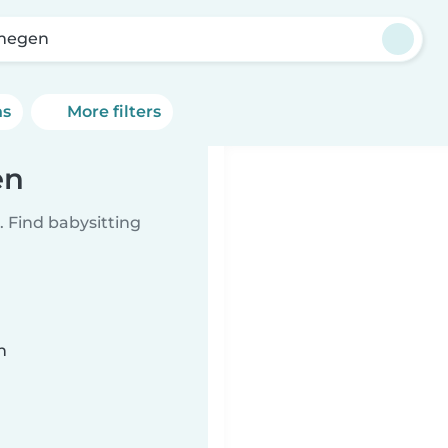
megen
ns
More filters
en
 Find babysitting
n