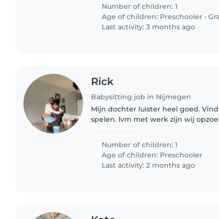
gezin van 3..
Number of children: 1
Age of children:
Preschooler
•
Gr
Last activity: 3 months ago
Rick
Babysitting job in Nijmegen
Mijn dochter luister heel goed. Vind
spelen. Ivm met werk zijn wij opzo
met liefde onze dochter kan opva
van 17:00 tot 03:00 weekend..
Number of children: 1
Age of children:
Preschooler
Last activity: 2 months ago