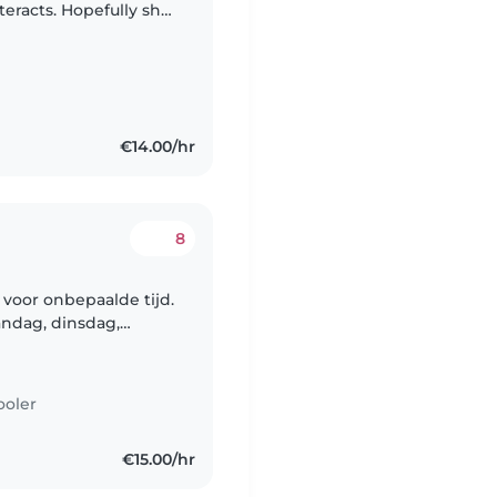
pefully she
€14.00/hr
8
 voor onbepaalde tijd.
ndag, dinsdag,
r, sporadish zal onze
ooler
€15.00/hr