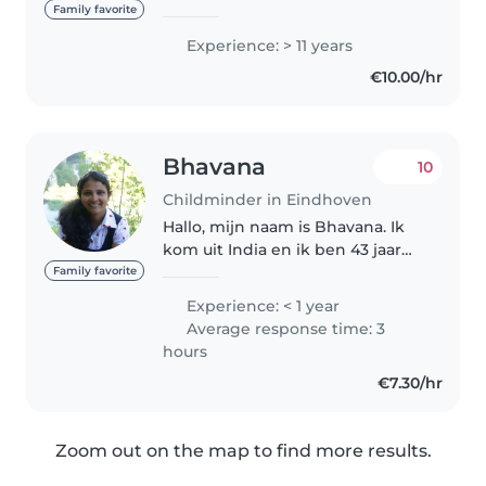
aandacht aan de kinderen geeft.
Family favorite
Huisdieren zijn natuurlijk geen
Experience: > 11 years
probleem Sinds ik mijn
€10.00/hr
pedagogische opleiding
afgerond..
Bhavana
10
Childminder in Eindhoven
Hallo, mijn naam is Bhavana. Ik
kom uit India en ik ben 43 jaar
oud. Ik woon samen met mijn
Family favorite
man en 2 dochters (15 jaar en 11
Experience: < 1 year
jaar) in een gezellig en
Average response time: 3
kindvriendelijke wijk
hours
Blixembosch...
€7.30/hr
Zoom out on the map to find more results.