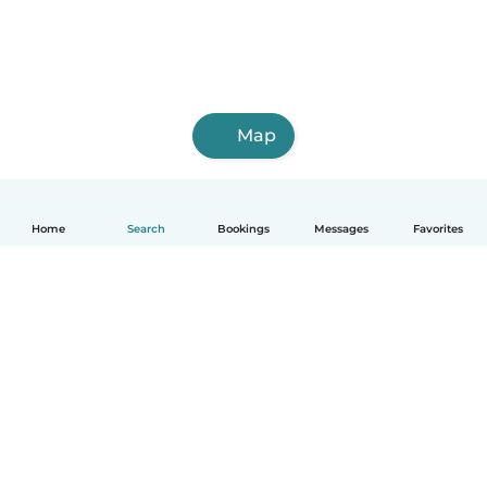
Map
Home
Search
Bookings
Messages
Favorites
English
How it works
Help
Terms & Privacy
Pricing
Company details
Babysits for Work