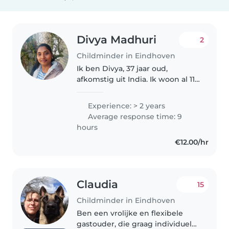
Divya Madhuri
2
Childminder in Eindhoven
Ik ben Divya, 37 jaar oud,
afkomstig uit India. Ik woon al 11
jaar in Eindhoven met mijn man
en twee kinderen. In India ben
Experience: > 2 years
ik kinderverpleegkundige, dus ik
Average response time: 9
heb veel ervaring met zowel..
hours
€12.00/hr
Claudia
15
Childminder in Eindhoven
Ben een vrolijke en flexibele
gastouder, die graag individuele