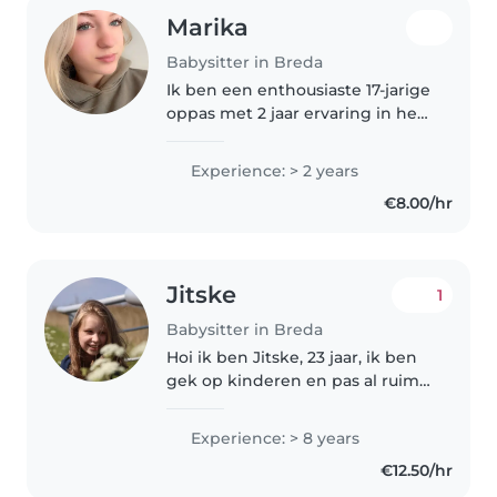
Marika
Babysitter in Breda
Ik ben een enthousiaste 17-jarige
oppas met 2 jaar ervaring in het
verzorgen van baby's, peuters,
kleuters en schoolgaande
Experience: > 2 years
kinderen. Naast het spelen van
€8.00/hr
leuke spelletjes, ben ik ook..
Jitske
1
Babysitter in Breda
Hoi ik ben Jitske, 23 jaar, ik ben
gek op kinderen en pas al ruim 8
jaar op kids. Variërend van 0 tot
12 jaar oud. Ik vind dit ontzettend
Experience: > 8 years
leuk om te doen en haal hier
€12.50/hr
altijd veel plezier..