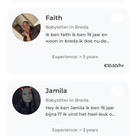
Faith
Babysitter in Breda
ik ben faith ik ben 19 jaar en
woon in breda ik doe nu de
opleiding gespecialiseerd
pedagogisch medewerker ik
Experience: > 3 years
heb zelf ook 3 keer stage
€10.50/hr
gelopen bij een kinderopvang
dus ik heb al ervaring..
Jamila
Babysitter in Breda
Hey ik ben Jamila ik ben 16 jaar
bijna 17 ik vind het heel leuk om
op kleine kinderen te passen ik
hou van spelen met de kindjes
Experience: > 3 years
ik ben heel behulpzaam en help