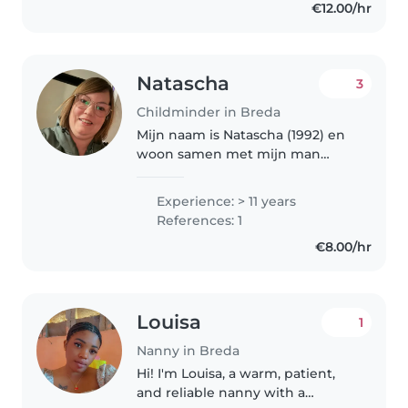
€12.00/hr
graag waar ik jullie..
Natascha
3
Childminder in Breda
Mijn naam is Natascha (1992) en
woon samen met mijn man
(1988) en lieve, enthousiaste
hond (2018) Na een aantal jaar
Experience: > 11 years
werkzaam te zijn geweest op
References: 1
een BSO & KDV heb ik de stap
€8.00/hr
genomen..
Louisa
1
Nanny in Breda
Hi! I'm Louisa, a warm, patient,
and reliable nanny with a