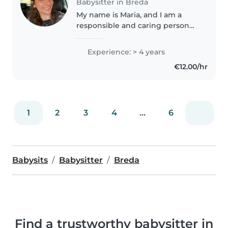
Babysitter in Breda
My name is Maria, and I am a
responsible and caring person
who enjoys spending time with
children. I have previous
Experience: > 4 years
experience working as a
€12.00/hr
babysitter, where I learned the
importance..
1
2
3
4
...
6
Babysits
Babysitter
Breda
Find a trustworthy babysitter in