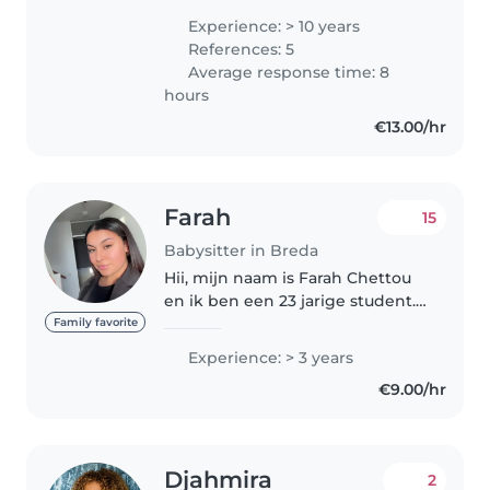
meer over mij weten? Stuur
Experience: > 10 years
gerust een bericht. In Algerije
References: 5
heb ik ruim tien jaar biologie..
Average response time: 8
hours
€13.00/hr
Farah
15
Babysitter in Breda
Hii, mijn naam is Farah Chettou
en ik ben een 23 jarige student.
Ik ben woonachtig in Breda. Ik
Family favorite
ben ongeveer sinds mijn 16e
Experience: > 3 years
actief als oppas. Ik geniet
€9.00/hr
oprecht van elke dag dat ik..
Djahmira
2