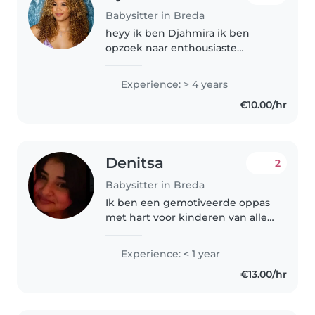
Babysitter in Breda
heyy ik ben Djahmira ik ben
opzoek naar enthousiaste
oppaskindren ! die houden van
gezellig buitenspelen,
Experience: > 4 years
knutselen,spelletjes doen,over
€10.00/hr
hun dag willen praten noem
maar op zo lang..
Denitsa
2
Babysitter in Breda
Ik ben een gemotiveerde oppas
met hart voor kinderen van alle
leeftijden. Met mijn achtergrond
in psychologie en passie voor
Experience: < 1 year
tekenen, muziek en spelletjes
€13.00/hr
vind ik het leuk om iedere..