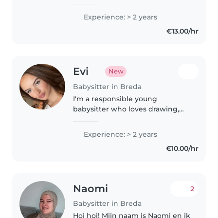
background as a primary school
teacher. I love helping children
Experience: > 2 years
learn, laugh, and grow through
€13.00/hr
creative play, reading, arts..
Evi
New
Babysitter in Breda
I'm a responsible young
babysitter who loves drawing,
reading, and playing games with
kids aged 1-12. With 2 years of
Experience: > 2 years
experience, I love to cook, do
€10.00/hr
light chores. Fluent in Dutch
and..
Naomi
2
Babysitter in Breda
Hoi hoi! Mijn naam is Naomi en ik