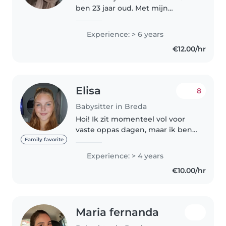
ben 23 jaar oud. Met mijn
gespecialiseerd pedagogische
medewerker niveau 4 diploma,
Experience: > 6 years
ben ik al 4 jaar werkzaam in de
€12.00/hr
kinderopvang! Ik sta op een
verticale..
Elisa
8
Babysitter in Breda
Hoi! Ik zit momenteel vol voor
vaste oppas dagen, maar ik ben
altijd beschikbaar om op te
Family favorite
passen op momenten dat ik vrij
Experience: > 4 years
ben. ook mogelijk als event
€10.00/hr
nanny, kinderfeestjes,
bruiloften..
Maria fernanda