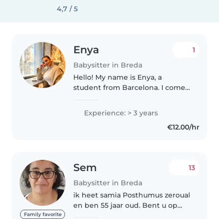
4,7 / 5
Enya
1
Babysitter in Breda
Hello! My name is Enya, a
student from Barcelona. I come
from a big, very close family, and
as the oldest of four siblings I've
Experience: > 3 years
been caring for children for as
€12.00/hr
long as I can remember...
Sem
13
Babysitter in Breda
ik heet samia Posthumus zeroual
en ben 55 jaar oud. Bent u op
zoek naar een oppas en wilt u
Family favorite