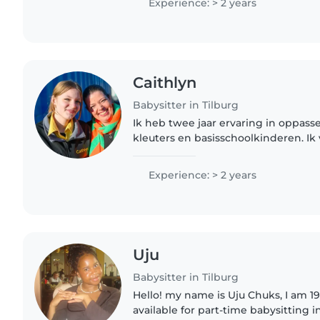
Experience: > 2 years
Caithlyn
Babysitter in Tilburg
Ik heb twee jaar ervaring in oppasse
kleuters en basisschoolkinderen. Ik
creatieve activiteiten te doen, voor 
te spelen...
Experience: > 2 years
Uju
Babysitter in Tilburg
Hello! my name is Uju Chuks, I am 19
available for part-time babysitting i