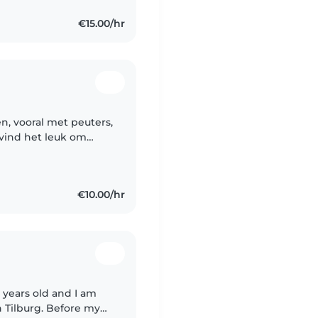
€15.00/hr
n, vooral met peuters,
 vind het leuk om
te lezen en spelletjes
€10.00/hr
 years old and I am
n Tilburg. Before my