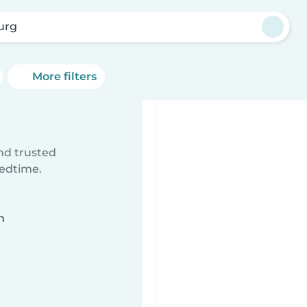
burg
More filters
ind trusted
bedtime.
n