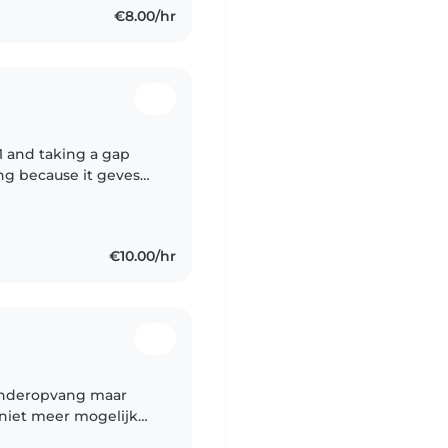
€8.00/hr
21 and taking a gap
ing because it geves
nd supportive
€10.00/hr
 kinderopvang maar
 niet meer mogelijk
 gezin waarbij de