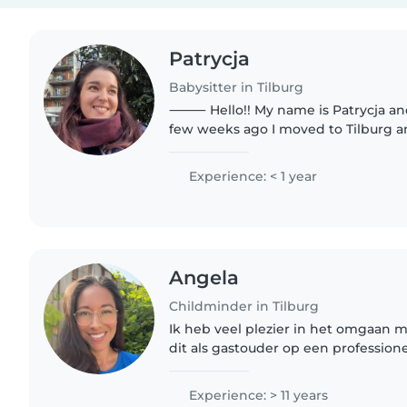
Patrycja
Babysitter in Tilburg
⸻ Hello!! My name is Patrycja and I'm 26 years old. A
few weeks ago I moved to Tilburg 
phase of my life. I speak Polish and E
studying Italian..
Experience: < 1 year
Angela
Childminder in Tilburg
Ik heb veel plezier in het omgaan m
dit als gastouder op een professione
enthousiast en bied opvang aan kind
Ik geef de..
Experience: > 11 years