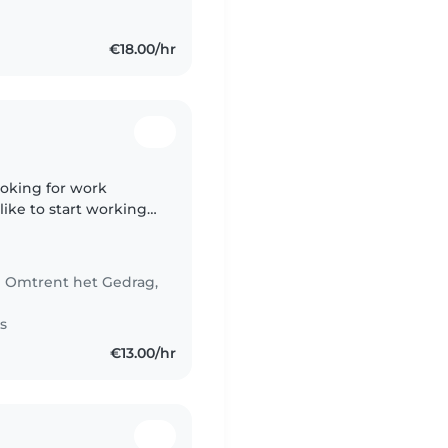
€18.00/hr
ooking for work
 like to start working
 responsible, calm,
ng Omtrent het Gedrag,
s
€13.00/hr