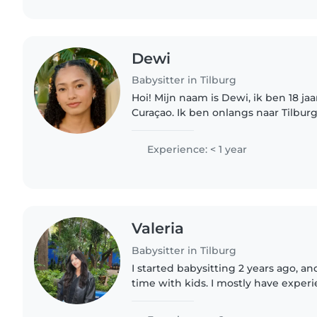
Dewi
Babysitter in Tilburg
Hoi! Mijn naam is Dewi, ik ben 18 ja
Curaçao. Ik ben onlangs naar Tilbur
Psychologie te studeren aan Tilburg Univ
een vriendelijke, rustige..
Experience: < 1 year
Valeria
Babysitter in Tilburg
I started babysitting 2 years ago, a
time with kids. I mostly have experi
Very flexible with tasks, personaliti
Fluent in English..