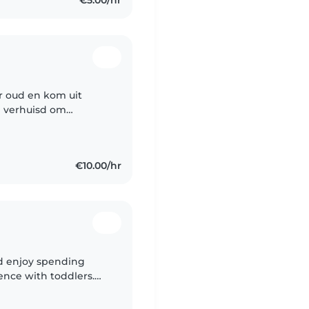
ar oud en kom uit
g verhuisd om
ersity. Ik ben
€10.00/hr
nd enjoy spending
ence with toddlers.
es and schedules.