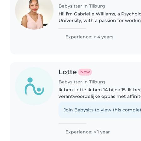
Babysitter in Tilburg
Hi! I'm Gabrielle Williams, a Psychol
University, with a passion for worki
goal is to become a child psychologis
a safe,..
Experience: > 4 years
Lotte
New
Babysitter in Tilburg
Ik ben Lotte ik ben 14 bijna 15. Ik b
verantwoordelijke oppas met affinite
zorg. Ik spreek Nederlands en Engel
baby's tot schoolkinderen...
Join Babysits to view this complet
Experience: < 1 year