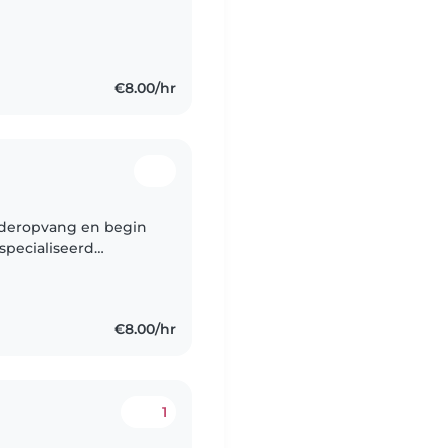
mpleted my 6-month
€8.00/hr
kinderopvang en begin
specialiseerd
f! Ik pas regelmatig
€8.00/hr
1