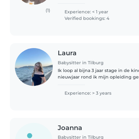
studies at Tilburg University, I co
Federal Voluntary..
(1)
Experience: < 1 year
Verified bookings: 4
Laura
Babysitter in Tilburg
Ik loop al bijna 3 jaar stage in de 
nieuwjaar rond ik mijn opleiding ge
pedagogisch medewerker niveau 4 a
op mijn nichtjes en..
Experience: > 3 years
Joanna
Babysitter in Tilburg