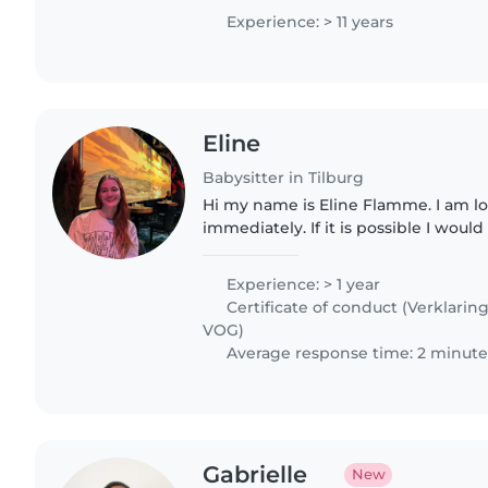
kinderen al zindelijk..
Experience: > 11 years
Eline
Babysitter in Tilburg
Hi my name is Eline Flamme. I am l
immediately. If it is possible I would
tonight already or tommorow. I am a
and sport person..
Experience: > 1 year
Certificate of conduct (Verklari
VOG)
Average response time: 2 minute
Gabrielle
New