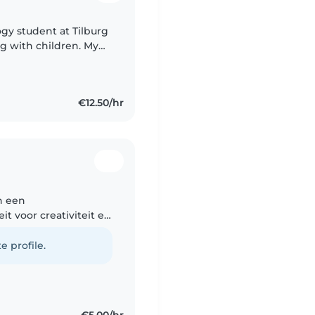
ogy student at Tilburg
ng with children. My
t, so I enjoy creating
€12.50/hr
en een
it voor creativiteit en
s en voel me thuis bij
e profile.
€5.00/hr