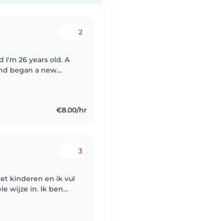
2
and began a new
nglish. I've started
€8.00/hr
3
et kinderen en ik vul
le wijze in. Ik ben
eren van 0 tot 4 jaar.