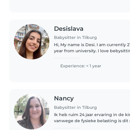
Desislava
Babysitter in Tilburg
Hi, My name is Desi. I am currently 
year from university. I love bebysitt
me a chance to create a fun, safe a
environment where..
Experience: < 1 year
Nancy
Babysitter in Tilburg
Ik heb ruim 24 jaar ervaring in de
vanwege de fysieke belasting is dit
voor mij. Daarom zoek ik nu een fijn