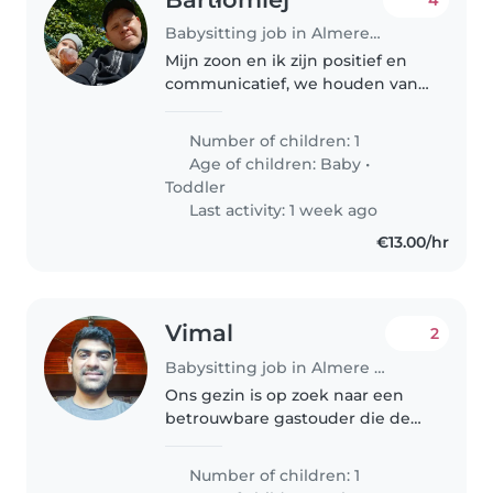
Babysitting job in Almere Stad
Mijn zoon en ik zijn positief en
communicatief, we houden van
spelen en wandelen
Number of children: 1
Age of children:
Baby
•
Toddler
Last activity: 1 week ago
€13.00/hr
Vimal
2
Babysitting job in Almere Stad
Ons gezin is op zoek naar een
betrouwbare gastouder die de
opvang bij haar/zijn thuis kan
verzorgen vanaf mei 2026. Op
Number of children: 1
dat moment zal onze zoon 8