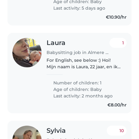
Age of children:
Baby
maanden oud zijn.
Last activity: 5 days ago
€10.90/hr
Laura
1
Babysitting job in Almere Stad
For English, see below :) Hoi!
Mijn naam is Laura, 22 jaar, en ik
ben mama van mijn dochtertje
Aurora, die nu een paar weken
Number of children: 1
oud is. Ik ben op zoek naar een
Age of children:
Baby
betrouwbare en liefdevolle..
Last activity: 2 months ago
€8.00/hr
Sylvia
10