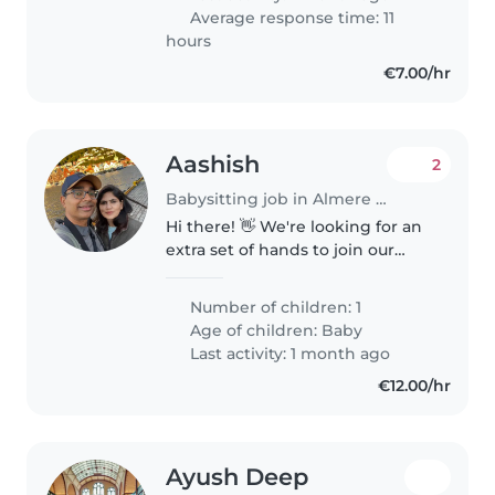
beautiful..
Average response time: 11
hours
€7.00/hr
Aashish
2
Babysitting job in Almere Stad
Hi there! 👋 We're looking for an
extra set of hands to join our
team! We recently welcomed
our beautiful summer baby, Ira.
Number of children: 1
Right now, our days are filled
Age of children:
Baby
with counting diapers, burps,..
Last activity: 1 month ago
€12.00/hr
Ayush Deep