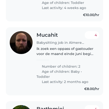
my son is 1 year old. They are
Age of children:
Toddler
very kind and calm kids...
Last activity: 4 weeks ago
€10.00/hr
Mucahit
4
Babysitting job in Almere Stad
Ik zoek een oppass of gastouder
voor de maand einde juni begin
juli voor in de zomer vakantie
van 6/7uur tot 17:00uur, zelf werk
Number of children: 2
ik dan nog 5 dagen in de week
Age of children:
Baby
•
gaat om 2 kleintjes meid..
Toddler
Last activity: 2 months ago
€8.00/hr
Bartłomiej
4