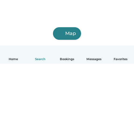
Map
Home
Search
Bookings
Messages
Favorites
English
How it works
Help
Terms & Privacy
Pricing
Company details
Babysits for Work
Community standards