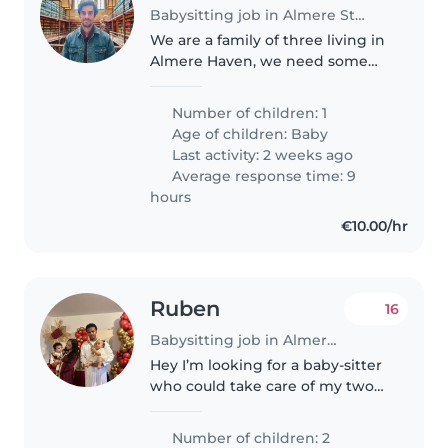
Babysitting job in Almere Stad
We are a family of three living in
Almere Haven, we need some
assistance with our 5 month old
daughter when I will go to office
Number of children: 1
which is weekly twice. My wife
Age of children:
Baby
stays at home and would..
Last activity: 2 weeks ago
Average response time: 9
hours
€10.00/hr
Ruben
16
Babysitting job in Almere Stad
Hey I’m looking for a baby-sitter
who could take care of my two
beautiful kids when I’m at work.
My daughter is 2 years old and
Number of children: 2