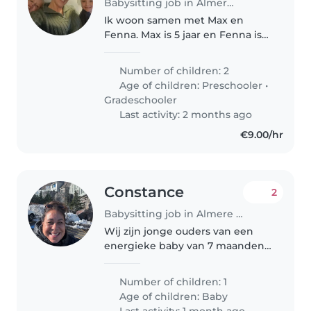
Babysitting job in Almere Stad
Ik woon samen met Max en
Fenna. Max is 5 jaar en Fenna is
bijna 10 jaar oud. Ik zoek eigenlijk
alleen voor Max een oppas voor
Number of children: 2
de dinsdagen. Max is een lieve
Age of children:
Preschooler
•
gevoelige jongen. Max gaat..
Gradeschooler
Last activity: 2 months ago
€9.00/hr
Constance
2
Babysitting job in Almere Stad
Wij zijn jonge ouders van een
energieke baby van 7 maanden
en zoeken een geduldige
ervaren lieve en kundige nanny
Number of children: 1
gezocht voor een 7 maanden
Age of children:
Baby
oude energieke baby het liefst
Last activity: 1 month ago