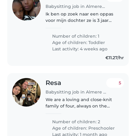
Babysitting job in Almere Stad
Ik ben op zoek naar een oppas
voor mijn dochter ze is 3 jaar
oud. Ik heb wisselende tijden
van werk. Ik werk in de zorg.
Number of children: 1
Mijn dochter is lief spontaan
Age of children:
Toddler
energiek ze houdt van dansen..
Last activity: 4 weeks ago
€11.27/hr
Resa
5
Babysitting job in Almere Stad
We are a loving and close-knit
family of four, always on the
lookout for ways to make our
daily lives smoother and more
Number of children: 2
enjoyable. I am a 28-year-old
Age of children:
Preschooler
mother who started this
Last activity: 1 month ago