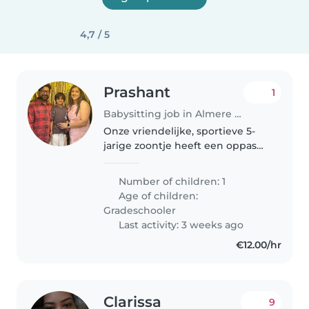
4,7 / 5
Prashant
1
Babysitting job in Almere Stad
Onze vriendelijke, sportieve 5-
jarige zoontje heeft een oppas
nodig die graag
huiswerkbegeleiding biedt en
Number of children: 1
goed Nederlands, Engels en
Age of children:
Hindi spreekt. Hij houdt van
Gradeschooler
spelen en beweegt..
Last activity: 3 weeks ago
€12.00/hr
Clarissa
9