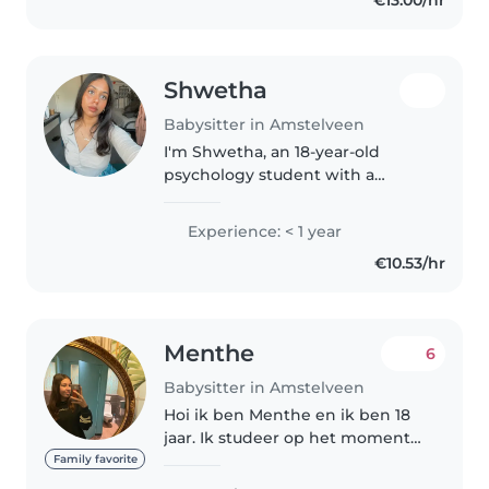
€13.00/hr
imagination. Skilled in helping
with homework..
Shwetha
Babysitter in Amstelveen
I'm Shwetha, an 18-year-old
psychology student with a
genuine passion for childcare.
My goal is to become a pediatric
Experience: < 1 year
psychologist, and I bring
€10.53/hr
patience, energy, and a
nurturing approach..
Menthe
6
Babysitter in Amstelveen
Hoi ik ben Menthe en ik ben 18
jaar. Ik studeer op het moment
gezondheidswetenschappen
Family favorite
aan de VU Amsterdam. Ik heb