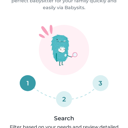
perfect babysitter for your family quickly and
easily via Babysits.
1
3
2
Search
Filter based on your needs and review detailed