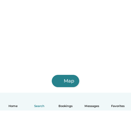
Map
Home
Search
Bookings
Messages
Favorites