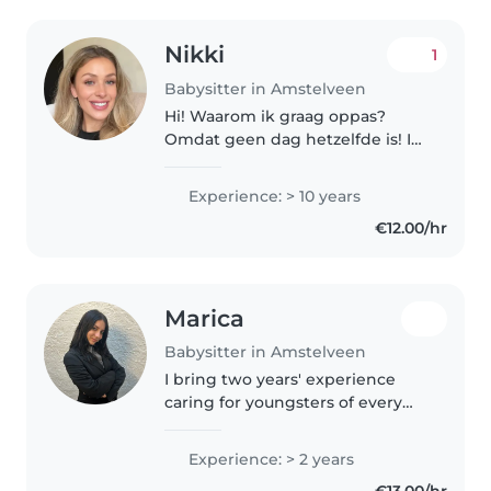
Nikki
1
Babysitter in Amstelveen
Hi! Waarom ik graag oppas?
Omdat geen dag hetzelfde is! Ik
geniet ervan om kinderen te
zien groeien in zelfvertrouwen,
Experience: > 10 years
nieuwe dingen te leren en
€12.00/hr
vooral veel plezier te hebben.
Tegelijk..
Marica
Babysitter in Amstelveen
I bring two years' experience
caring for youngsters of every
age—from tiny babes to teens—
and thrive on creative
Experience: > 2 years
adventures that spark