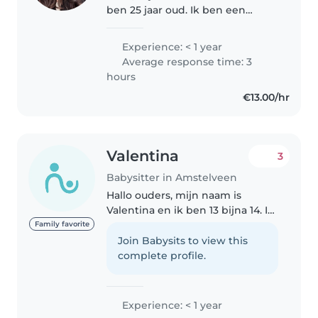
ben 25 jaar oud. Ik ben een
zorgzaam, geduldig en
verantwoordelijk persoon die
Experience: < 1 year
het leuk vindt om met kinderen
Average response time: 3
te werken. Ik heb ervaring met
hours
peuters..
€13.00/hr
Valentina
3
Babysitter in Amstelveen
Hallo ouders, mijn naam is
Valentina en ik ben 13 bijna 14. Ik
be vloeiend in Nederlands,
Family favorite
Engels en Portugees. Ik ben dol
Join Babysits to view this
op kinderen. Ik kan knutselen,
complete profile.
tekenen, piano spelen,
voetballen,..
Experience: < 1 year