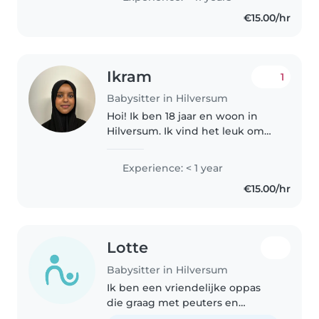
nu zo'n 9 jaar ervaring met
€15.00/hr
baby's en kleine(re) kinderen...
Ikram
1
Babysitter in Hilversum
Hoi! Ik ben 18 jaar en woon in
Hilversum. Ik vind het leuk om
met kinderen bezig te zijn en
ben zelf vriendelijk, rustig en
Experience: < 1 year
betrouwbaar. Op dit moment
€15.00/hr
heb ik nog niet veel
oppaservaring,..
Lotte
Babysitter in Hilversum
Ik ben een vriendelijke oppas
die graag met peuters en
kleuters speelt en leert. Met mijn