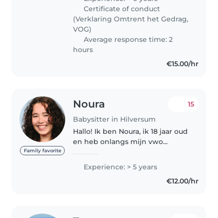
kinderen van alle leeftijden, van
Certificate of conduct
baby's tot tieners...
(Verklaring Omtrent het Gedrag,
VOG)
Average response time: 2
hours
€15.00/hr
Noura
15
Babysitter in Hilversum
Hallo! Ik ben Noura, ik 18 jaar oud
en heb onlangs mijn vwo
afgerond. Ik pas al op sinds mijn
Family favorite
12de en kom uit een hele hechte
Experience: > 5 years
familie waar ik de oudste van 8
€12.00/hr
neefjes en nichtjes ben..