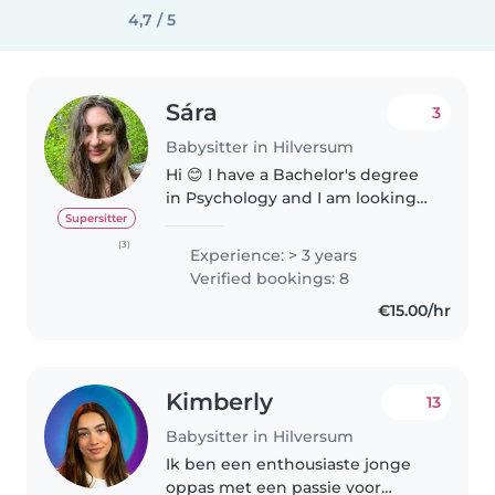
4,7 / 5
Sára
3
Babysitter in Hilversum
Hi 😊 I have a Bachelor's degree
in Psychology and I am looking
for a babysitting/nanny position
Supersitter
in Amsterdam, Utrecht, or
(3)
Experience: > 3 years
nearby areas. I have a driver's
Verified bookings: 8
license (category B), so I..
€15.00/hr
Kimberly
13
Babysitter in Hilversum
Ik ben een enthousiaste jonge
oppas met een passie voor