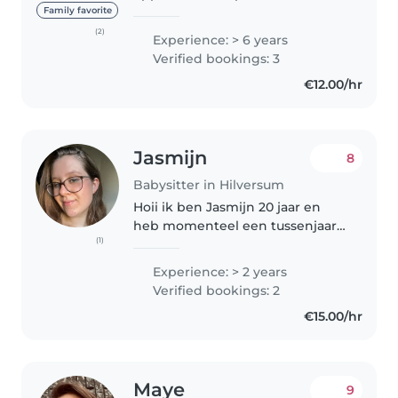
kinderen. Hoewel ik nog geen
Family favorite
ervaring heb, ben ik zeer
(2)
Experience: > 6 years
verantwoordelijk, sportief en
Verified bookings: 3
zorgzaam. Ik kijk ernaar uit om
€12.00/hr
uw kinderen..
Jasmijn
8
Babysitter in Hilversum
Hoii ik ben Jasmijn 20 jaar en
heb momenteel een tussenjaar
(1)
dus ik heb veel tijd beschikbaar
waarin ik graag wil oppassen. Ik
Experience: > 2 years
ga in februari 2027 de opleiding
Verified bookings: 2
gespecialiseerd pedagogisch..
€15.00/hr
Maye
9