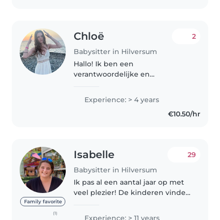
Chloë
2
Babysitter in Hilversum
Hallo! Ik ben een
verantwoordelijke en
vriendelijke oppas met 4 jaar
ervaring in de zorg voor peuters,
Experience: > 4 years
kleuters en basisschoolkinderen.
€10.50/hr
Ik ben enthousiast over het
werken met kinderen..
Isabelle
29
Babysitter in Hilversum
Ik pas al een aantal jaar op met
veel plezier! De kinderen vinden
mij leuk en ik pas op
Family favorite
verschillende leeftijden. Ik heb
(1)
Experience: > 11 years