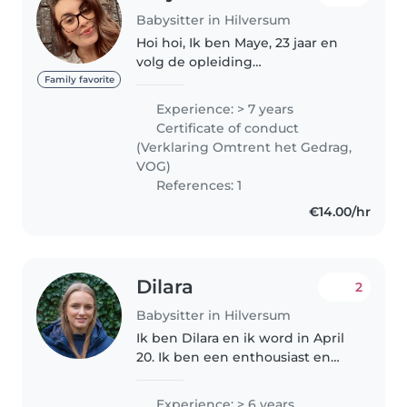
Babysitter in Hilversum
Hoi hoi, Ik ben Maye, 23 jaar en
volg de opleiding
verpleegkunde. Ik wil hierna een
Family favorite
specialisatie gaan doen voor o.a.
Experience: > 7 years
kinderen. Ik vind het heel leuk
Certificate of conduct
om naast mijn werk in de zorg..
(Verklaring Omtrent het Gedrag,
VOG)
References: 1
€14.00/hr
Dilara
2
Babysitter in Hilversum
Ik ben Dilara en ik word in April
20. Ik ben een enthousiast en
vriendelijke oppas met zes jaar
ervaring. Ik heb ervaring met
Experience: > 6 years