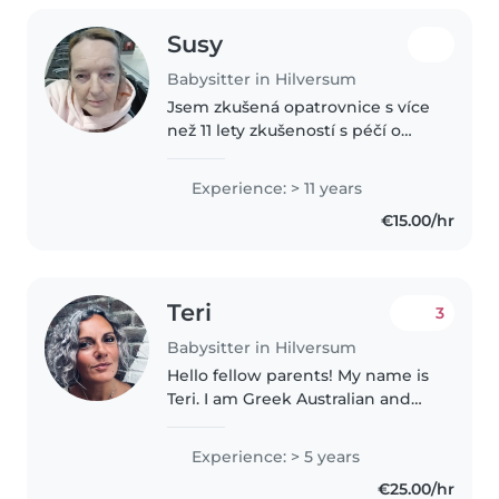
Susy
Babysitter in Hilversum
Jsem zkušená opatrovnice s více
než 11 lety zkušeností s péčí o
předškoláky a školáky. Mám
certifikaci první pomoci a mám
Experience: > 11 years
ráda kreativní aktivity jako
€15.00/hr
kreslení, čtení a ruční práce...
Teri
3
Babysitter in Hilversum
Hello fellow parents! My name is
Teri. I am Greek Australian and
speak both languages fluently
along with very good Dutch. For
Experience: > 5 years
me babysitting is connecting
€25.00/hr
with the children as if..