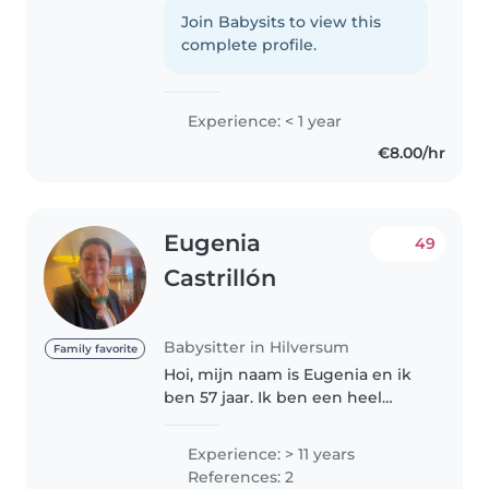
creatieve skills zoals voorlezen,
Join Babysits to view this
knutselen en muziek maak ik
complete profile.
oppasmomenten leuk en
leerzaam...
Experience: < 1 year
€8.00/hr
Eugenia
49
Castrillón
Babysitter in Hilversum
Family favorite
Hoi, mijn naam is Eugenia en ik
ben 57 jaar. Ik ben een heel
vrolijk en vriendelijk persoon die
gek is op kinderen. Zo vind ik
Experience: > 11 years
het bijvoorbeeld leuk om met de
References: 2
kinderen naar de hei,..