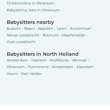
Childminders in Hilversum
Babysitting Jobs in Hilversum
Babysitters nearby
Bussum
Baarn
Naarden
Laren
Kortenhoef
Nieuw-Loosdrecht
Blaricum
Maartensdijk
Oud-Loosdrecht
Babysitters in North Holland
Amsterdam
Haarlem
Hoofddorp
Alkmaar
Hilversum
Purmerend
Amstelveen
Zaandam
Hoorn
Den Helder