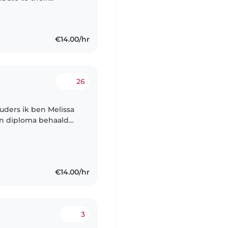
t, and I enjoy
€14.00/hr
26
mijn diploma behaald
h medewerker )
€14.00/hr
3