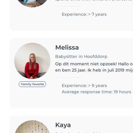
development. Every child is differen
connecting with their..
Experience: > 7 years
Melissa
Babysitter in Hoofddorp
Op dit moment niet opzoek! Hallo ouders ik ben Melissa
en ben 25 jaar. Ik heb in juli 2019 
voor de opleiding pw ( pedagogisc
niveua 3. En daarnaast..
Family favorite
Experience: > 9 years
Average response time: 19 hours
Kaya