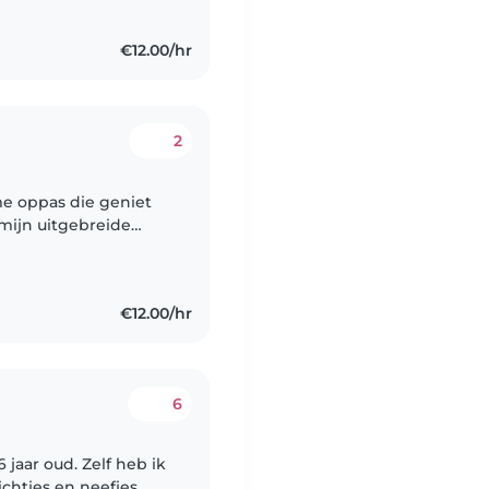
€12.00/hr
2
me oppas die geniet
mijn uitgebreide
uters en kinderen in
€12.00/hr
6
 jaar oud. Zelf heb ik
ichtjes en neefjes.