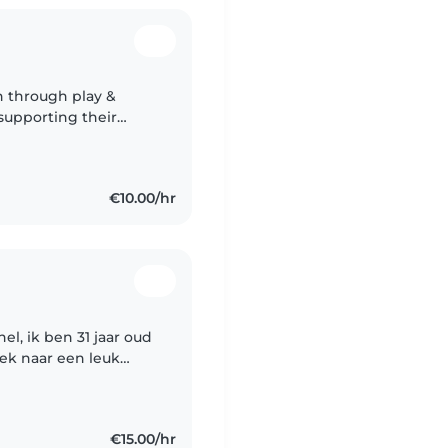
h through play &
 supporting their
 to care for your little
€10.00/hr
el, ik ben 31 jaar oud
ek naar een leuk
kan oppassen! Ik heb
€15.00/hr