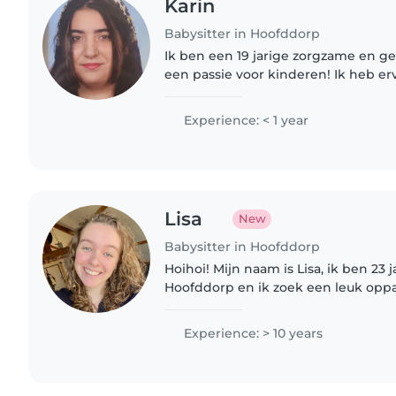
Karin
Babysitter in Hoofddorp
Ik ben een 19 jarige zorgzame en g
een passie voor kinderen! Ik heb e
basisschoolkinderen en tieners en
huisdieren en huishoudelijke..
Experience: < 1 year
Lisa
New
Babysitter in Hoofddorp
Hoihoi! Mijn naam is Lisa, ik ben 23 
Hoofddorp en ik zoek een leuk oppa
toe een avondje. Recent ben ik afgestudeerd als
orthopedagoog en sinds..
Experience: > 10 years