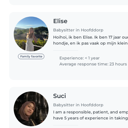
Elise
Babysitter in Hoofddorp
Hoihoi, ik ben Elise. Ik ben 17 jaar o
hondje, en ik pas vaak op mijn klein
heel leuk om met kleine kinderen t
of andere..
Family favorite
Experience: < 1 year
Average response time: 23 hours
Suci
Babysitter in Hoofddorp
I am a responsible, patient, and emp
have 5 years of experience in taking
babies to elementary school. I also h