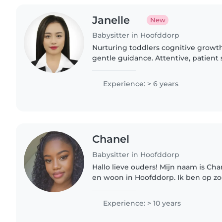
Janelle
New
Babysitter in Hoofddorp
Nurturing toddlers cognitive growt
gentle guidance. Attentive, patient
curiosity & learning every step, ready
one with heart...
Experience: > 6 years
Chanel
Babysitter in Hoofddorp
Hallo lieve ouders! Mijn naam is Chan
en woon in Hoofddorp. Ik ben op zo
gezin waar ik met een gerust hart 
al 10 jaar ervaring..
Experience: > 10 years