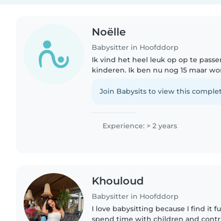
Noëlle
Babysitter in Hoofddorp
Ik vind het heel leuk op op te pass
kinderen. Ik ben nu nog 15 maar word
ben verantwoordelijk en ik doe ook
met kinderen zolang..
Join Babysits to view this complet
Experience: > 2 years
Khouloud
Babysitter in Hoofddorp
I love babysitting because I find it
spend time with children and contri