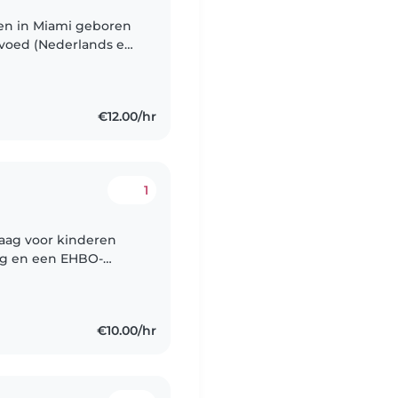
 ben in Miami geboren
voed (Nederlands en
oma gehaald in Natuur
€12.00/hr
1
graag voor kinderen
ring en een EHBO-
len, voorlezen of
€10.00/hr