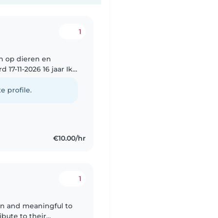
1
en op dieren en
 17-11-2026 16 jaar Ik
 graag leuke dingen
e profile.
€10.00/hr
1
 fun and meaningful to
bute to their