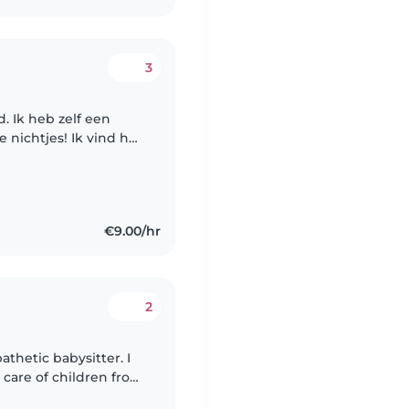
3
ud. Ik heb zelf een
e nichtjes! Ik vind het
e spelen, knutselen,
€9.00/hr
2
athetic babysitter. I
 care of children from
ave skills in language,