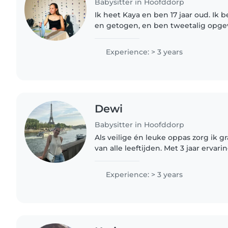
Babysitter in Hoofddorp
Ik heet Kaya en ben 17 jaar oud. Ik
en getogen, en ben tweetalig opge
Engels). Ik heb net mijn HAVO dipl
en Gezondheid...
Experience: > 3 years
Dewi
Babysitter in Hoofddorp
Als veilige én leuke oppas zorg ik 
van alle leeftijden. Met 3 jaar erva
certificaat help ik graag met knutse
huiswerk. Speel je..
Experience: > 3 years