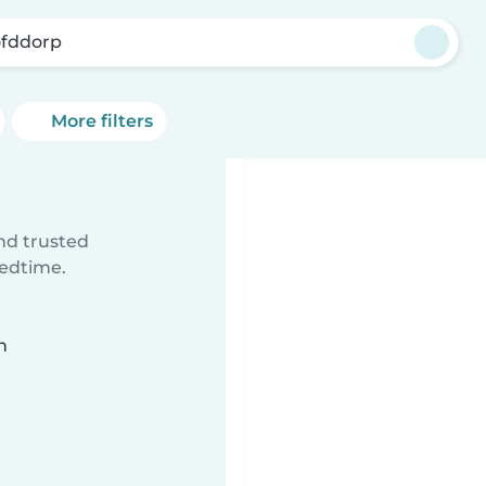
fddorp
More filters
ind trusted
bedtime.
n