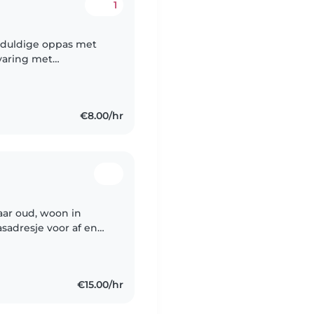
1
eduldige oppas met
rvaring met
 ben comfortabel met
€8.00/hr
jaar oud, woon in
sadresje voor af en
€15.00/hr