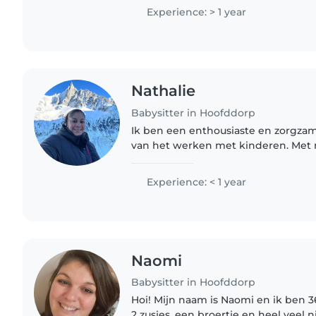
crafts,..
Experience: > 1 year
Nathalie
Babysitter in Hoofddorp
Ik ben een enthousiaste en zorgza
van het werken met kinderen. Met 
ervaringen met baby's, peuters, kle
de basisschoolleeftijd,..
Experience: < 1 year
Naomi
Babysitter in Hoofddorp
Hoi! Mijn naam is Naomi en ik ben 36
2 zusjes, een broertje en heel veel n