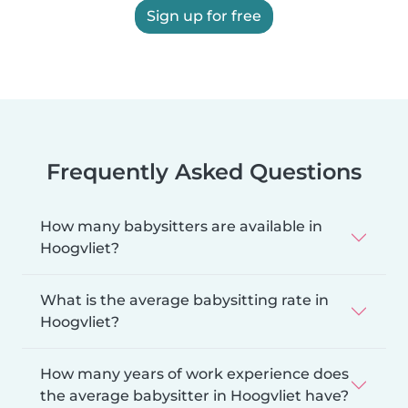
Sign up for free
Frequently Asked Questions
How many babysitters are available in
Hoogvliet?
What is the average babysitting rate in
Hoogvliet?
How many years of work experience does
the average babysitter in Hoogvliet have?