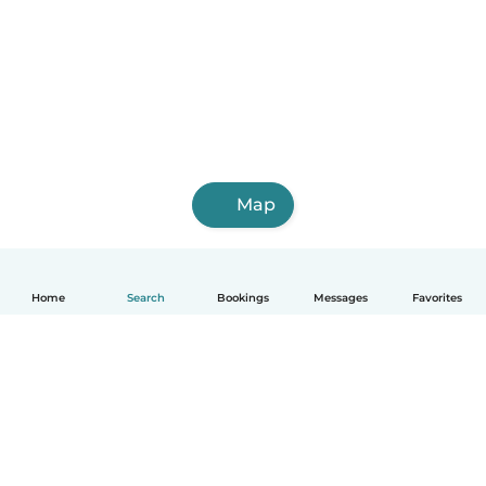
Map
Home
Search
Bookings
Messages
Favorites
English
How it works
Help
Terms & Privacy
Pricing