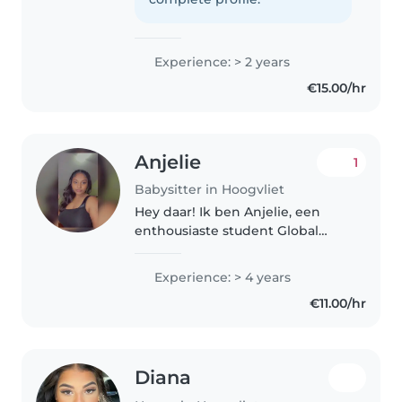
Experience: > 2 years
€15.00/hr
Anjelie
1
Babysitter in Hoogvliet
Hey daar! Ik ben Anjelie, een
enthousiaste student Global
Marketing aan de Hogeschool
Rotterdam én een
Experience: > 4 years
gepassioneerde oppas. Voor mij
€11.00/hr
is oppassen meer dan alleen een
bijbaan—ik vind..
Diana