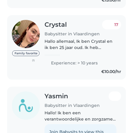
€15.00/hr
te passen. Ik werk in de
gehandicaptenzorg..
Crystal
17
Babysitter in Vlaardingen
Hallo allemaal, Ik ben Crystal en
ik ben 25 jaar oud. Ik heb
inmiddels zo'n 11 jaar ervaring
Family favorite
met oppassen. In het verleden
(1)
Experience: > 10 years
heb ik twee jaar een opleiding
€10.00/hr
gevolgd tot gespecialiseerd..
Yasmin
Babysitter in Vlaardingen
Hallo! Ik ben een
verantwoordelijke en zorgzame
oppas, perfect voor peuters en
kleuters. Ik ben momenteel
Join Babysits to view this