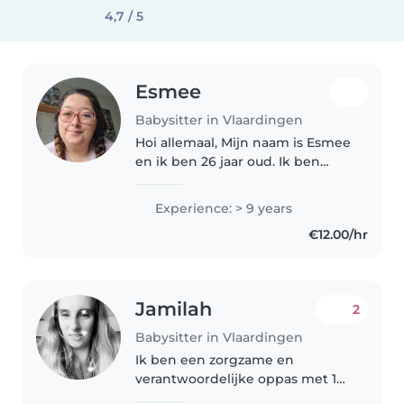
4,7 / 5
Esmee
Babysitter in Vlaardingen
Hoi allemaal, Mijn naam is Esmee
en ik ben 26 jaar oud. Ik ben
opgegroeid in een gezin met 5
kinderen en ben daarvan de
Experience: > 9 years
oudste. Ik heb heel vaak op mijn
€12.00/hr
broertje en zusjes gepast maar..
Jamilah
2
Babysitter in Vlaardingen
Ik ben een zorgzame en
verantwoordelijke oppas met 10
jaar ervaring in het begeleiden