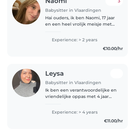
Naomi
3
Babysitter in Vlaardingen
Hai ouders, ik ben Naomi, 17 jaar
en een heel vrolijk meisje met
veel energie. Ik heb ervaring
met kinderen vanwege dat ik
Experience: > 2 years
vaker oppas en ook stage heb
€10.00/hr
gelopen op een
kinderdagverblijf,..
Leysa
Babysitter in Vlaardingen
Ik ben een verantwoordelijke en
vriendelijke oppas met 4 jaar
ervaring in de zorg voor baby's,
peuters, kleuters en
Experience: > 4 years
basisschoolkinderen. Ik ben
€11.00/hr
momenteel bezig met de
opleiding Persoonlijk..