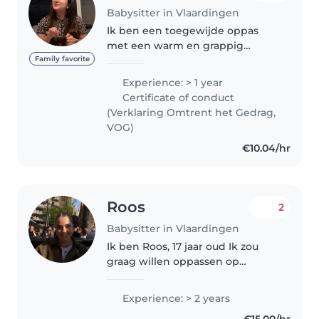
Babysitter in Vlaardingen
Ik ben een toegewijde oppas
met een warm en grappig
karakter. Met mijn 1 jaar ervaring
Family favorite
in het begeleiden van kinderen
Experience: > 1 year
van baby tot basisschoolleeftijd,
Certificate of conduct
weet ik hoe ik spannende en..
(Verklaring Omtrent het Gedrag,
VOG)
€10.04/hr
Roos
2
Babysitter in Vlaardingen
Ik ben Roos, 17 jaar oud Ik zou
graag willen oppassen op
kinderen, alleen ik heb geen
vaste dagen die ik kan werken.
Experience: > 2 years
Ik heb ervaring om op kinderen