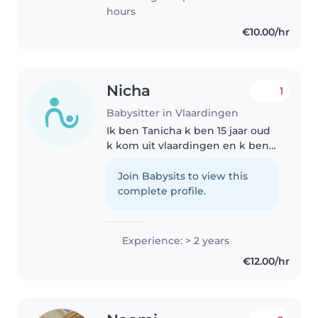
gemak bij huisdieren,..
hours
€10.00/hr
Nicha
1
Babysitter in Vlaardingen
Ik ben Tanicha k ben 15 jaar oud
k kom uit vlaardingen en k ben
al een tijdje opzoek naar werk, k
zou het leuk vinden om een
Join Babysits to view this
gezin te helpen met het
complete profile.
opassen op kinderen maar ook
het..
Experience: > 2 years
€12.00/hr