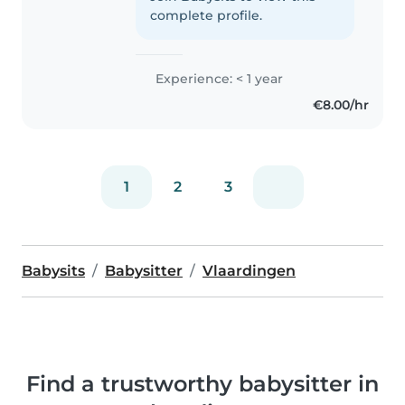
student Zorg & Welzijn en ik
complete profile.
houd van tekenen, knutselen,
muziek en spelletjes...
Experience: < 1 year
€8.00/hr
1
2
3
Babysits
Babysitter
Vlaardingen
Find a trustworthy babysitter in