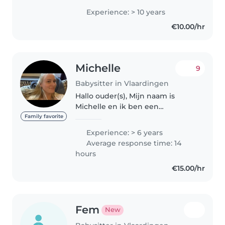
van baby's, peuters, kleuters en
Experience: > 10 years
schoolgaande kinderen. Ik heb
€10.00/hr
een MBO-opleiding in de zorg
gevolgd..
Michelle
9
Babysitter in Vlaardingen
Hallo ouder(s), Mijn naam is
Michelle en ik ben een
enthousiaste meid die het leuk
Family favorite
vind om op te passen. Ik ben 20
Experience: > 6 years
jaar en kom zelf uit een gezin
Average response time: 14
van 4, de afgelopen 4 jaar heb
hours
ik..
€15.00/hr
Fem
New