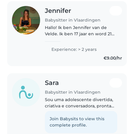
Jennifer
Babysitter in Vlaardingen
Hallo! Ik ben Jennifer van de
Velde. Ik ben 17 jaar en word 21
juli 18. Ik doe de opleiding
Pedagogiek en daardoor vind ik
Experience: > 2 years
het heel leuk om met kinderen
€9.00/hr
om te gaan. Ik heb toen ik..
Sara
Babysitter in Vlaardingen
Sou uma adolescente divertida,
criativa e conversadora, pronta
para cuidar das suas crianças!
Tenho experiência com crianças
Join Babysits to view this
em idade pré-escolar e estou
complete profile.
confortável com animais de..