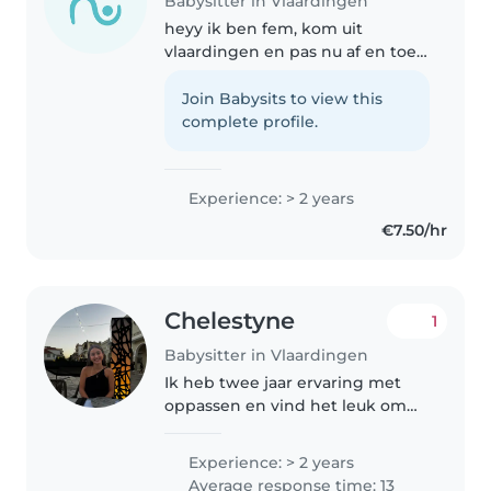
Babysitter in Vlaardingen
heyy ik ben fem, kom uit
vlaardingen en pas nu af en toe
eens op maar ik vindt het zo
leuk dat ik het vaker wil gaan
Join Babysits to view this
doen. Ik heb nu vooral op ge
complete profile.
past op kleuters en begin van de
basisschool,..
Experience: > 2 years
€7.50/hr
Chelestyne
1
Babysitter in Vlaardingen
Ik heb twee jaar ervaring met
oppassen en vind het leuk om
spelletjes te doen, te tekenen en
te knutselen met kinderen van
Experience: > 2 years
alle leeftijden. Ik voel me op mijn
Average response time: 13