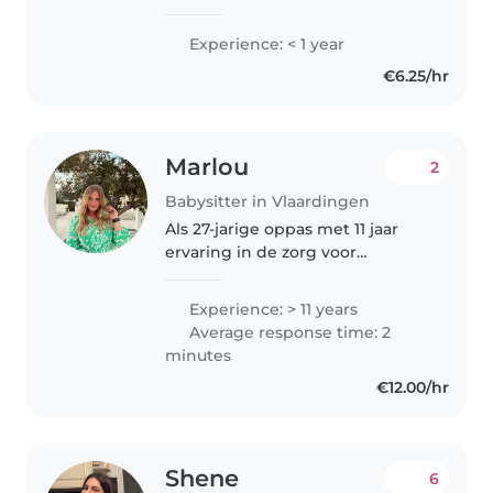
Experience: < 1 year
€6.25/hr
Marlou
2
Babysitter in Vlaardingen
Als 27-jarige oppas met 11 jaar
ervaring in de zorg voor
kinderen van alle leeftijden, ben
ik er voor u. Ik ben
Experience: > 11 years
verantwoordelijk, zorgzaam en
Average response time: 2
empathisch. Met mijn opleiding
minutes
Social..
€12.00/hr
Shene
6