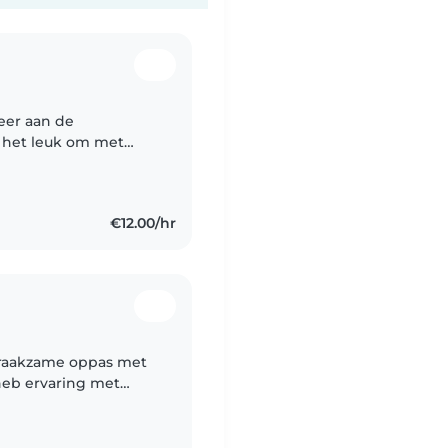
eer aan de
d het leuk om met
zorgen dat ze zich
€12.00/hr
praakzame oppas met
 heb ervaring met
y's tot
abel..