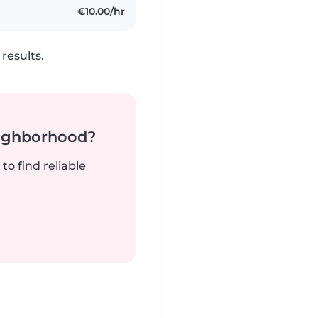
€10.00/hr
results.
neighborhood?
to find reliable