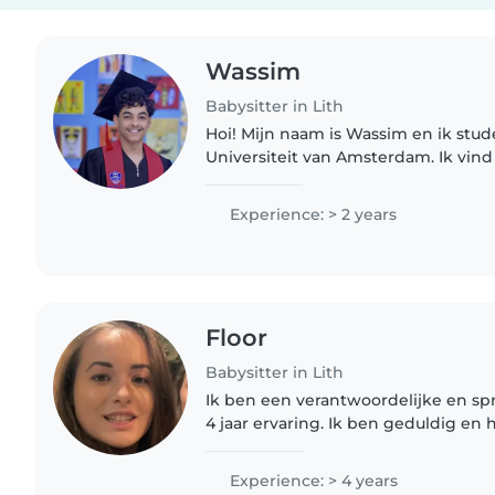
Wassim
Babysitter in Lith
Hoi! Mijn naam is Wassim en ik stud
Universiteit van Amsterdam. Ik vin
kinderen bezig te zijn en ervoor te 
veilig, gehoord en op hun gemak..
Experience: > 2 years
Floor
Babysitter in Lith
Ik ben een verantwoordelijke en s
4 jaar ervaring. Ik ben geduldig en
kinderen van alle leeftijden, van bab
basisschoolkinderen. Ik ben comfort
Experience: > 4 years