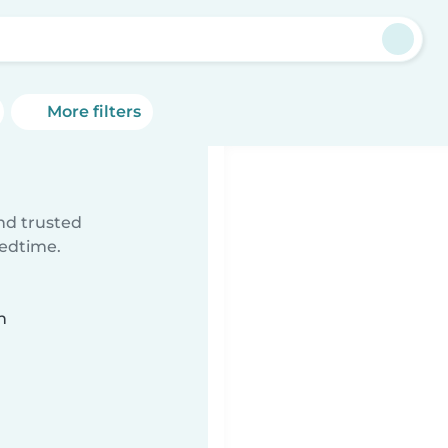
h
More filters
ind trusted
bedtime.
n