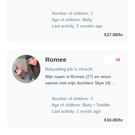
So far, she’s been comfortable
around new people, but she
Number of children: 1
especially enjoys spending time with
Age of children:
Baby
us — whether it’s..
Last activity: 2 months ago
€17.00/hr
Romee
38
Babysitting job in Utrecht
Mijn naam is Romee (27) en woon
samen met mijn dochters Skye (4) en
Shae (2) in Utrecht. Skye en Shae zijn
2 vrolijke meiden en vinden het
Number of children: 2
heerlijk om alle aandacht op te eisen.
Age of children:
Baby
•
Toddler
Ik..
Last activity: 1 month ago
€10.00/hr