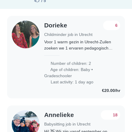
4,7 / 5
Dorieke
6
Childminder job in Utrecht
Voor 1 warm gezin in Utrecht-Zuilen
zoeken we 1 ervaren pedagogisch
medewerker/gastouder die 2 tot 3
vaste dagen als nanny aan huis wil
Number of children: 2
werken. Het gaat om 20–36 uur per
Age of children:
Baby
•
week, met..
Gradeschooler
Last activity: 1 day ago
€20.00/hr
Annelieke
18
Babysitting job in Utrecht
Hi! 👋 Wij zijn vanaf september op