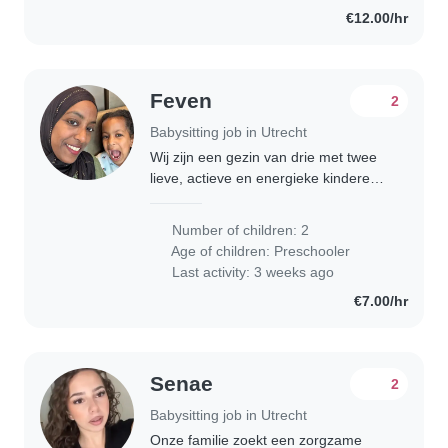
€12.00/hr
Feven
2
Babysitting job in Utrecht
Wij zijn een gezin van drie met twee
lieve, actieve en energieke kinderen.
Onze zoon heeft een
ontwikkelingsachterstand en heeft
Number of children: 2
extra begeleiding en structuur nodig.
Age of children:
Preschooler
Ondanks de uitdagingen..
Last activity: 3 weeks ago
€7.00/hr
Senae
2
Babysitting job in Utrecht
Onze familie zoekt een zorgzame