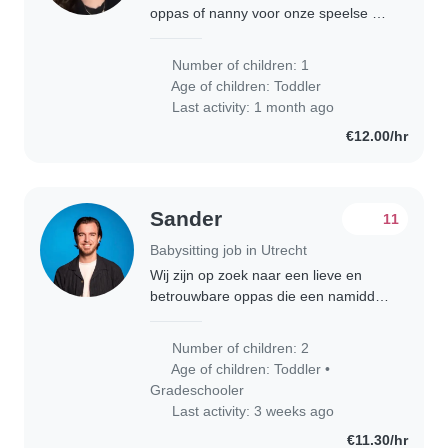
oppas of nanny voor onze speelse en
sportieve dreumes. Iemand die met
plezier en geduld onze dreumes
Number of children: 1
bezig houdt. Graag bij jullie thuis, in
Age of children:
Toddler
jullie..
Last activity: 1 month ago
€12.00/hr
Sander
11
Babysitting job in Utrecht
Wij zijn op zoek naar een lieve en
betrouwbare oppas die een namiddag
en avond met onze twee schatten wil
doorbrengen! We hebben een
Number of children: 2
energieke 2-jarige zoon en een lieve,
Age of children:
Toddler
•
nieuwsgierige..
Gradeschooler
Last activity: 3 weeks ago
€11.30/hr