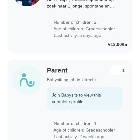
zoek naar 1 jonge, spontane en
actieve oppas voor onze 2 kids van 9
(jongen) en bijna 7 jaar (meisje). Het
Number of children: 2
gaat om 1x per 2 weken op maandag,
Age of children:
Gradeschooler
van..
Last activity: 5 days ago
€13.00/hr
Parent
1
Babysitting job in Utrecht
Join Babysits to view this
complete profile.
Number of children: 1
Age of children:
Gradeschooler
Last activity: 2 weeks ago