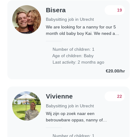
Bisera
19
Babysitting job in Utrecht
We are looking for a nanny for our 5
month old baby boy Kai. We need a
nanny twice a week in May (Tuesday
and Wednesday), and three times a
Number of children: 1
week as of June (Monday, Tuesday,
Age of children:
Baby
Wednesday)...
Last activity: 2 months ago
€20.00/hr
Vivienne
22
Babysitting job in Utrecht
Wij zijn op zoek naar een
betrouwbare oppas, nanny of
gastouder voor onze baby die we
verwachten in april. Als we allebei
Number of children: 1