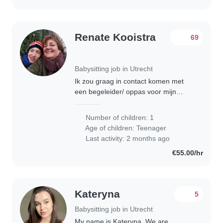
Renate Kooistra
69
Babysitting job in Utrecht
Ik zou graag in contact komen met
een begeleider/ oppas voor mijn
gehandicapte zoon van 14 jaar.
gevraagde dagen -s ochtends van 7-
Number of children: 1
830 uur - ma t/m vr van 1515-1830
Age of children:
Teenager
uur - wo ochtend..
Last activity: 2 months ago
€55.00/hr
Kateryna
5
Babysitting job in Utrecht
My name is Kateryna. We are