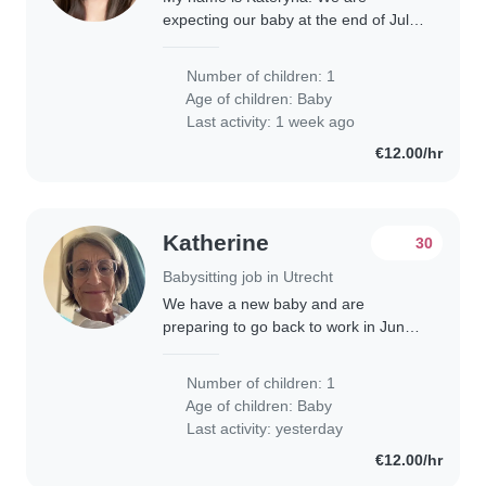
expecting our baby at the end of July
and are looking for a caring and
reliable babysitter/nanny to help us
Number of children: 1
after the baby arrives. We would love
Age of children:
Baby
to find..
Last activity: 1 week ago
€12.00/hr
Katherine
30
Babysitting job in Utrecht
We have a new baby and are
preparing to go back to work in June.
We work full days at the hospital and
need someone from 7 am to 7 pm on
Number of children: 1
some days. Spanish speaking
Age of children:
Baby
preferably. Preferably..
Last activity: yesterday
€12.00/hr