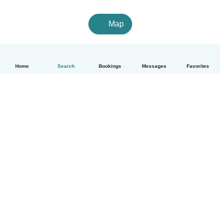
Map
Home
Search
Bookings
Messages
Favorites
English
How it works
Help
Terms & Privacy
Pricing
Company details
Babysits for Work
Community standards