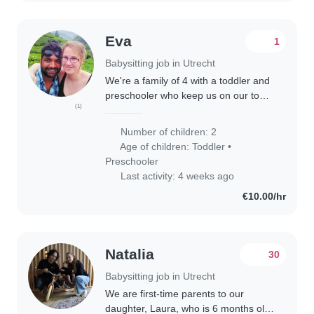
Eva
1
Babysitting job in Utrecht
We're a family of 4 with a toddler and
preschooler who keep us on our toes.
(1)
Our energetic, creative, and playful
little ones would love a babysitter who
Number of children: 2
can keep up with their high..
Age of children:
Toddler
•
Preschooler
Last activity: 4 weeks ago
€10.00/hr
Natalia
30
Babysitting job in Utrecht
We are first-time parents to our
daughter, Laura, who is 6 months old.