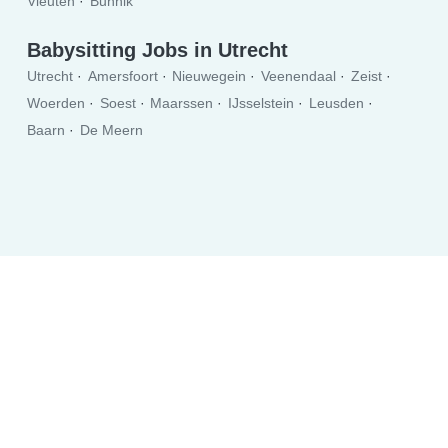
Vleuten
Bunnik
Babysitting Jobs in Utrecht
Utrecht
Amersfoort
Nieuwegein
Veenendaal
Zeist
Woerden
Soest
Maarssen
IJsselstein
Leusden
Baarn
De Meern