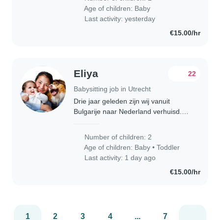
weer gaan werken, per half juli,
Age of children:
Baby
zoeken we een oppas voor..
Last activity: yesterday
€15.00/hr
Eliya
22
Babysitting job in Utrecht
Drie jaar geleden zijn wij vanuit
Bulgarije naar Nederland verhuisd.
We hebben twee kinderen. Ons
oudste kind was vier maanden oud
Number of children: 2
toen we hier kwamen; zij is nu 3,5
Age of children:
Baby
•
Toddler
jaar. Ons jongste..
Last activity: 1 day ago
€15.00/hr
1
2
3
4
...
7