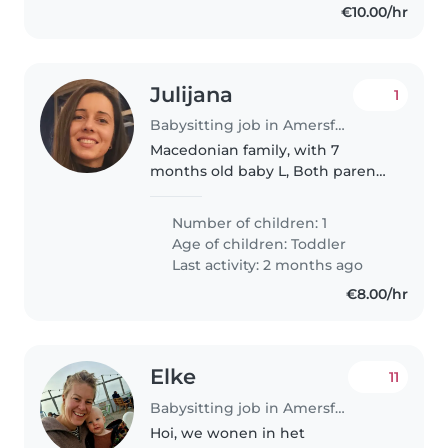
€10.00/hr
Julijana
1
Babysitting job in Amersfoort
Macedonian family, with 7
months old baby L, Both parents
are employed. Postive and
flexible persons need a little
Number of children: 1
help from babysiters becouse
Age of children:
Toddler
we can not match with the
Last activity: 2 months ago
working schedule..
€8.00/hr
Elke
11
Babysitting job in Amersfoort
Hoi, we wonen in het