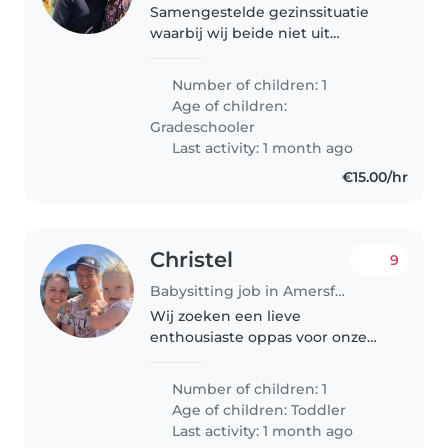
Samengestelde gezinssituatie
waarbij wij beide niet uit
Amersfoort komen.
Number of children: 1
Age of children:
Gradeschooler
Last activity: 1 month ago
€15.00/hr
Christel
9
Babysitting job in Amersfoort
Wij zoeken een lieve
enthousiaste oppas voor onze
dochter Bente, van 2 jaar oud.
Bente is een hele lieve, grappige
Number of children: 1
en spraakzame meid die het
Age of children:
Toddler
liefst creatief bezig is en
Last activity: 1 month ago
rollenspellen..