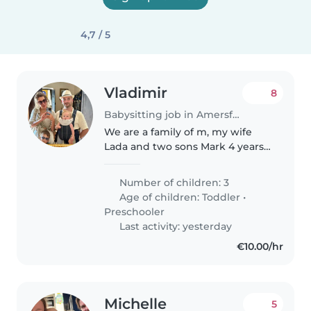
4,7 / 5
Vladimir
8
Babysitting job in Amersfoort
We are a family of m, my wife
Lada and two sons Mark 4 years
old and Leonard 1 year. I work as
IT engineer and Lada is taking
Number of children: 3
care of our kids. Originally we are
Age of children:
Toddler
•
from Moscow and live..
Preschooler
Last activity: yesterday
€10.00/hr
Michelle
5