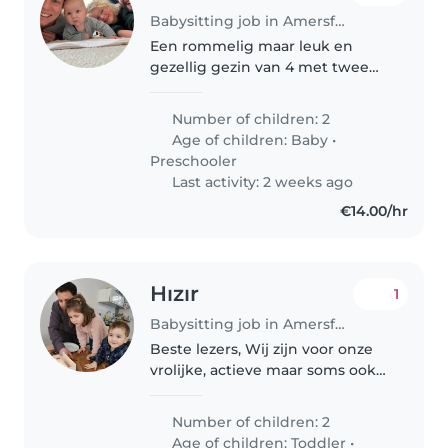
Babysitting job in Amersfoort
Een rommelig maar leuk en
gezellig gezin van 4 met twee
lieve poezen. We zoeken oppas
voor soms op zaterdag, soms in
Number of children: 2
de avond en voor nood als bijv
Age of children:
Baby
•
onze ouders niet op de vaste
Preschooler
dagen..
Last activity: 2 weeks ago
€14.00/hr
Hızır
1
Babysitting job in Amersfoort
Beste lezers, Wij zijn voor onze
vrolijke, actieve maar soms ook
een tikkeltje eigenwijze dochter
van 5 jaar én ons ondernemende
Number of children: 2
zoontje van 2 jaar op zoek naar
Age of children:
Toddler
•