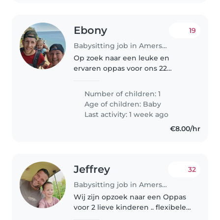
Ebony
19
Babysitting job in Amersfoort
Op zoek naar een leuke en
ervaren oppas voor ons 22
maanden jonge zoon. Het gaat
de eerste keer om een dag van
Number of children: 1
ongeveer 1500 tot 1700. Dit
Age of children:
Baby
houdt in lekker samen fruit eten
Last activity: 1 week ago
en spelen..
€8.00/hr
Jeffrey
32
Babysitting job in Amersfoort
Wij zijn opzoek naar een Oppas
voor 2 lieve kinderen .. flexibele
oppas Voornamelijk voor