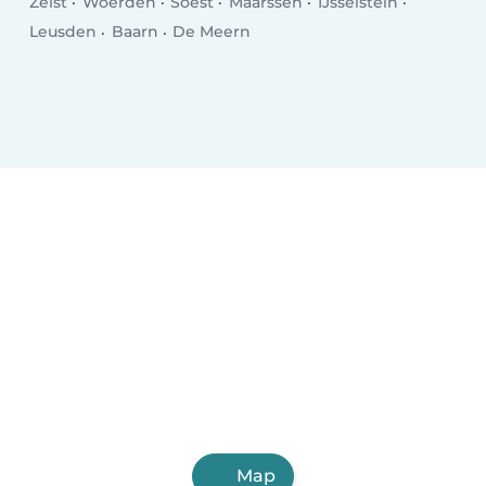
Zeist
Woerden
Soest
Maarssen
IJsselstein
Leusden
Baarn
De Meern
Map