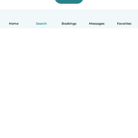
Home
Search
Bookings
Messages
Favorites
English
How it works
Help
Terms & Privacy
Pricing
Company details
Babysits for Work
Community standards
© Babysits B.V.