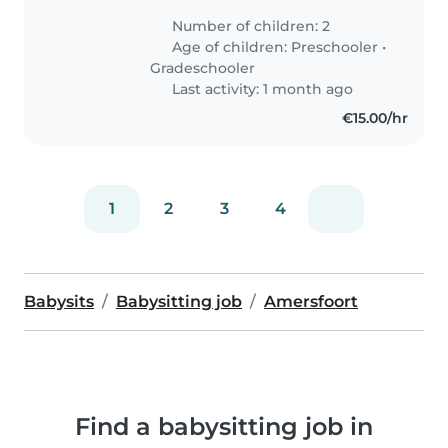
uitschot en en avond. We
Number of children: 2
zoeken iemand die in de buurt
Age of children:
Preschooler
•
woont zodat het makkelijk te
Gradeschooler
regelen..
Last activity: 1 month ago
€15.00/hr
1
2
3
4
Babysits
Babysitting job
Amersfoort
Find a babysitting job in