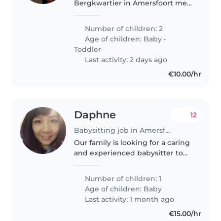
Bergkwartier in Amersfoort met
een heerlijke tuin waar onze 2
kinderen kunnen spelen. Onze
Number of children: 2
oudste zoon Hugo (3) geboren in
Age of children:
Baby
•
2022 dus die gaat over enkele
Toddler
maanden..
Last activity: 2 days ago
€10.00/hr
Daphne
12
Babysitting job in Amersfoort
Our family is looking for a caring
and experienced babysitter to
watch over our curious and
energetic 1-year-old. As
Number of children: 1
multilingual parents who speak
Age of children:
Baby
Dutch, English, and Mandarin,
Last activity: 1 month ago
we'd..
€15.00/hr