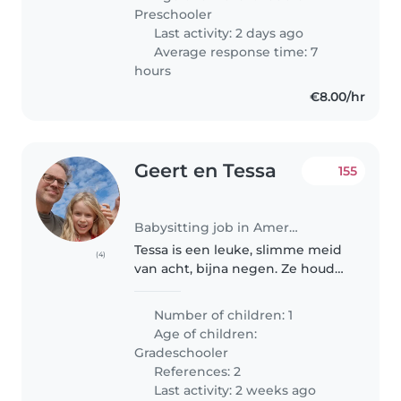
een gezellige oppas/grote..
Preschooler
Last activity: 2 days ago
Average response time: 7
hours
€8.00/hr
Geert en Tessa
155
Babysitting job in Amersfoort
Tessa is een leuke, slimme meid
(4)
van acht, bijna negen. Ze houd
van tekenen, knutselen, dansen,
verhaaltjes bedenken en
Number of children: 1
verhaaltjes voorgelezen krijgen.
Age of children:
En stoeien met pappa, ook een..
Gradeschooler
References: 2
Last activity: 2 weeks ago