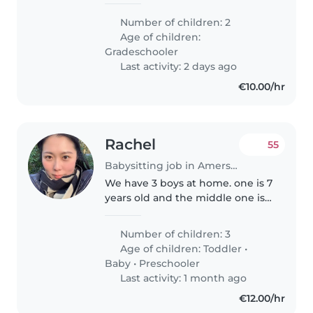
en Melle (5) in Amersfoort. Onze
kinderen houden erg van buiten
Number of children: 2
spelen, knutselen/tekenen en
Age of children:
spelen met speelgoed en..
Gradeschooler
Last activity: 2 days ago
€10.00/hr
Rachel
55
Babysitting job in Amersfoort
We have 3 boys at home. one is 7
years old and the middle one is 5
years old and a baby. We are
currently looking for a
Number of children: 3
responsible babysitter for our
Age of children:
Toddler
•
kids. We live in Amersfoort
Baby
•
Preschooler
Varthorst..
Last activity: 1 month ago
€12.00/hr