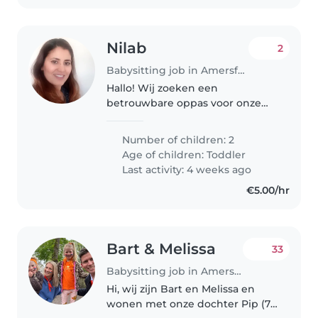
Nilab
2
Babysitting job in Amersfoort
Hallo! Wij zoeken een
betrouwbare oppas voor onze
kinderen op dinsdag van
ongeveer 15:00 tot 17:00. Het gaat
Number of children: 2
om een vaste middag per week.
Age of children:
Toddler
We wonen in de buurt van
Last activity: 4 weeks ago
Liendert Amersfoort...
€5.00/hr
Bart & Melissa
33
Babysitting job in Amersfoort
Hi, wij zijn Bart en Melissa en
wonen met onze dochter Pip (7)