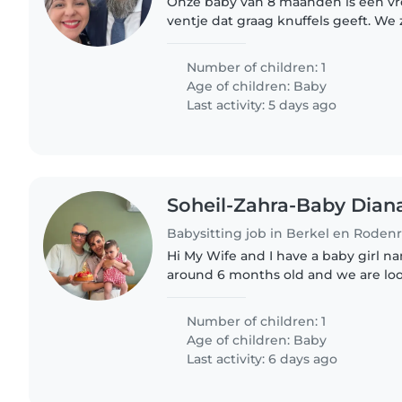
Onze baby van 8 maanden is een vro
ventje dat graag knuffels geeft. We
liefdevolle oppas of nanny die zel
kan gaan en ook comfortabel..
Number of children: 1
Age of children:
Baby
Last activity: 5 days ago
Soheil-Zahra-Baby Dian
Babysitting job in Berkel en Rodenr
Hi My Wife and I have a baby girl n
around 6 months old and we are loo
kind babysitter to take care of our 
per week.
Number of children: 1
Age of children:
Baby
Last activity: 6 days ago