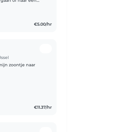
k kan ik ook
€5.00/hr
Jssel
mijn zoontje naar
€11.37/hr