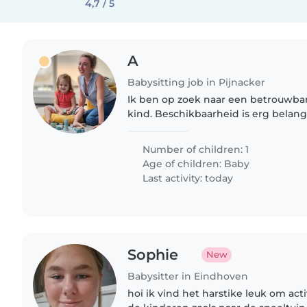
4,7 / 5
A
Babysitting job in Pijnacker
Ik ben op zoek naar een betrouwba
kind. Beschikbaarheid is erg belangr
bereid een aantrekkelijk vergoedin
juiste kandidaat...
Number of children: 1
Age of children:
Baby
Last activity: today
Sophie
New
Babysitter in Eindhoven
hoi ik vind het harstike leuk om act