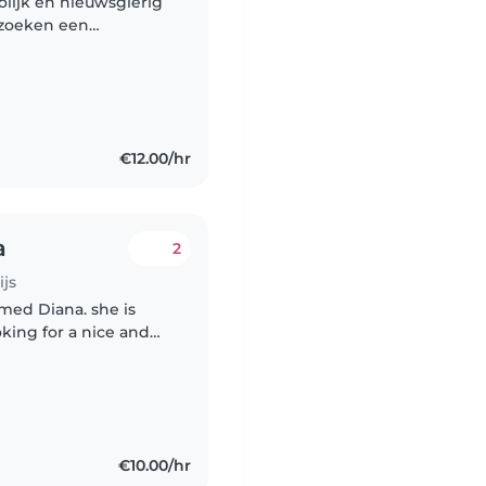
lijk en nieuwsgierig
 zoeken een
fverzekerd met hem om
€12.00/hr
a
2
ijs
amed Diana. she is
king for a nice and
baby for a few hours
€10.00/hr