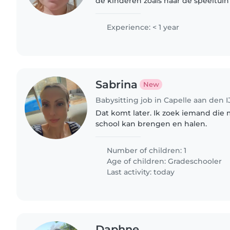
de kinderen zoals naar de speeltuin gaan of naar een
kinderboerderij te gaan en natuurlij
huishoudelijke kluisjes..
Experience: < 1 year
Sabrina
New
Babysitting job in Capelle aan den I
Dat komt later. Ik zoek iemand die 
school kan brengen en halen.
Number of children: 1
Age of children:
Gradeschooler
Last activity: today
Daphne