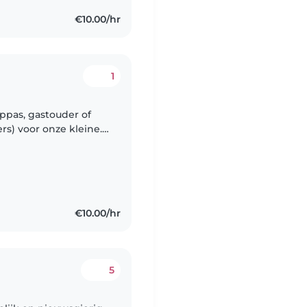
€10.00/hr
1
ppas, gastouder of
s) voor onze kleine.
gie en
€10.00/hr
5