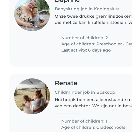
Babysitting job in Koningslust
Onze twee drukke gremlins zoeken 
die met ze kan knuffelen, stoeien, vc
hun nieuwsgierige hartjes kan vull
lekker gek doet..
Number of children: 2
Age of children:
Preschooler
•
Gr
Last activity: 6 days ago
Renate
Childminder job in Boskoop
Hoi hoi, ik ben een alleenstaande 
van een dochter. We zijn net in 
en hebben dringend naschoolse op
ben ik om 5uur weer thuis...
Number of children: 1
Age of children:
Gradeschooler