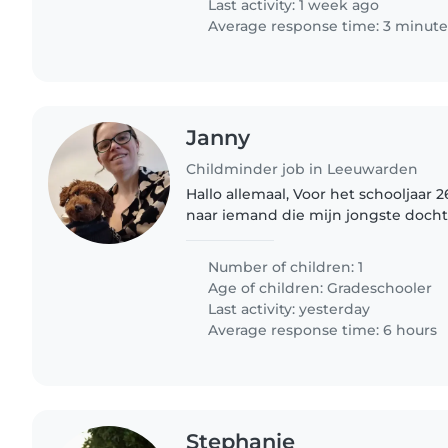
Last activity: 1 week ago
Average response time: 3 minute
Janny
Childminder job in Leeuwarden
Hallo allemaal, Voor het schooljaar 
naar iemand die mijn jongste docht
brengen en thuis kan brengen na sc
onregelmatig en heb op..
Number of children: 1
Age of children:
Gradeschooler
Last activity: yesterday
Average response time: 6 hours
Stephanie