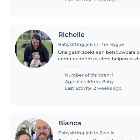
Richelle
Babysitting job in The Hague
Ons gezin zoekt een betrouwbare o
ander ouderlid (ouders-helpen-ouder
Een 7 maanden oude baby vol ener
nieuwsgierigheid die graag speelt!..
Number of children: 1
Age of children:
Baby
Last activity: 2 weeks ago
Bianca
Babysitting job in Zwolle