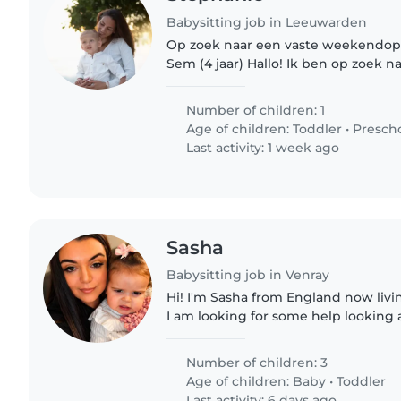
Babysitting job in Leeuwarden
Op zoek naar een vaste weekendopp
Sem (4 jaar) Hallo! Ik ben op zoek naar een lieve,
betrouwbare en verantwoordelijke 
één keer per maand een..
Number of children: 1
Age of children:
Toddler
•
Presch
Last activity: 1 week ago
Sasha
Babysitting job in Venray
Hi! I'm Sasha from England now livi
I am looking for some help looking
children! I am currently pregnant w
Number of children: 3
Age of children:
Baby
•
Toddler
Last activity: 6 days ago