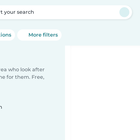
rt your search
tions
More filters
rea who look after
me for them. Free,
n