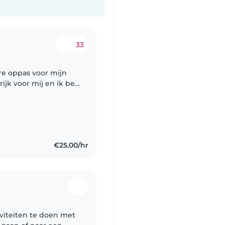
33
re oppas voor mijn
ijk voor mij en ik ben
g te bieden aan de
€25.00/hr
iviteiten te doen met