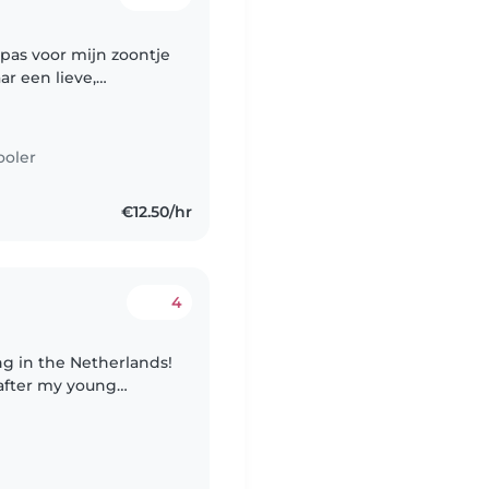
as voor mijn zoontje
oppas die ongeveer
ooler
€12.50/hr
4
ng in the Netherlands!
 after my young
ith my 3rd! 😊