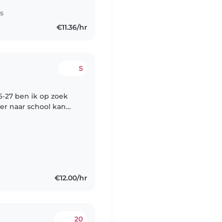
s
€11.36/hr
5
26-27 ben ik op zoek
er naar school kan
hool. Ik werk
€12.00/hr
20