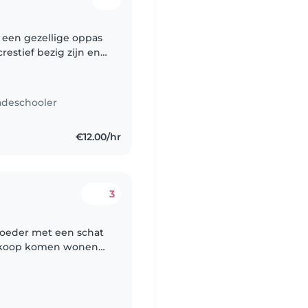
een gezellige oppas
restief bezig zijn en
en. Iemand die even
adeschooler
€12.00/hr
3
moeder met een schat
boskoop komen wonen
vang nodig. Meestal