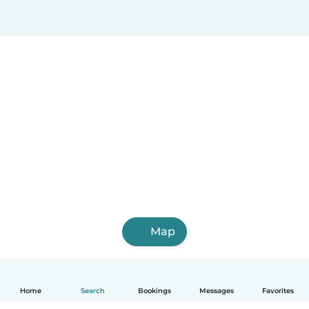
Schiedam
Spijkenisse
Helmond
Vlaardingen
Almelo
Map
Home
Search
Bookings
Messages
Favorites