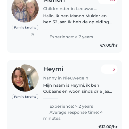
Childminder in Leeuwarden
Hallo, Ik ben Manon Mulder en
ben 32 jaar. Ik heb de opleiding
Helpende zorg & welzijn gedaan,
Family favorite
hiervan mijn diploma behaald Ik
(2)
Experience: > 7 years
vindt het leuk om dingen met
€7.00/hr
de kinderen te ondernemen..
Heymi
3
Nanny in Nieuwegein
Mijn naam is Heymi, ik ben
Cubaans en woon sinds drie jaar
in Nederland, ik ben student, ik
Family favorite
ga van maandag tot en met
Experience: > 2 years
vrijdag naar school en leer de
Average response time: 4
taal, ik hou van kinderen, ik heb..
minutes
€12.00/hr