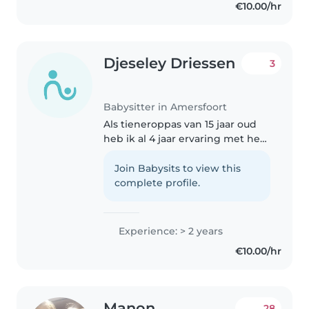
€10.00/hr
Djeseley Driessen
3
Babysitter in Amersfoort
Als tieneroppas van 15 jaar oud
heb ik al 4 jaar ervaring met het
verzorgen van baby's, peuters en
kleuters. Ik ben
Join Babysits to view this
verantwoordelijk, vriendelijk en
complete profile.
enthousiast in mijn omgang
met..
Experience: > 2 years
€10.00/hr
Manon
28