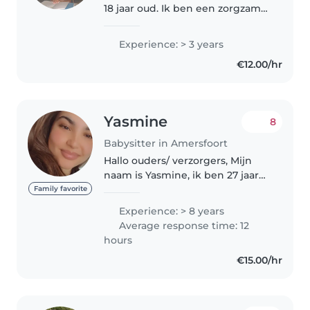
18 jaar oud. Ik ben een zorgzame,
betrouwbare en
verantwoordelijke oppas met
Experience: > 3 years
ervaring in het oppassen op
€12.00/hr
kinderen. Ik vind het leuk om
met kinderen..
Yasmine
8
Babysitter in Amersfoort
Hallo ouders/ verzorgers, Mijn
naam is Yasmine, ik ben 27 jaar
oud en ik heb een passie voor
Family favorite
het werken met kinderen. Ik
Experience: > 8 years
ben begonnen met de opleiding
Average response time: 12
tot Gespecialiseerd
hours
Pedagogisch..
€15.00/hr