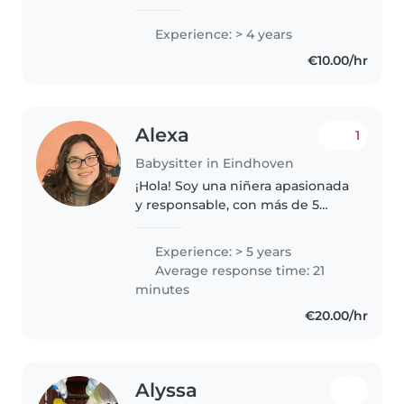
person. I am married to a Dutch
citizen and I recently moved to
Experience: > 4 years
the Netherlands a few months
€10.00/hr
ago. I am currently adapting..
Alexa
1
Babysitter in Eindhoven
¡Hola! Soy una niñera apasionada
y responsable, con más de 5
años de experiencia con niños
de todas las edades. Soy
Experience: > 5 years
psicóloga educativa
Average response time: 21
especializada en niños, terapeuta
minutes
de desarrollo..
€20.00/hr
Alyssa