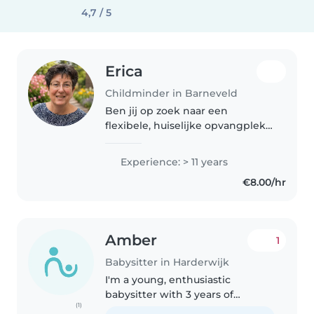
4,7 / 5
Erica
Childminder in Barneveld
Ben jij op zoek naar een
flexibele, huiselijke opvangplek
voor je kindje, zoek dan niet
verder! Sinds 2007 ben ik
Experience: > 11 years
werkzaam als gastouder. Zelf
€8.00/hr
ben ik moeder van 2 kinderen
van 20 en..
Amber
1
Babysitter in Harderwijk
I'm a young, enthusiastic
babysitter with 3 years of
(1)
experience caring for children of