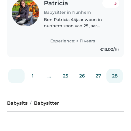
Patricia
3
Babysitter in Nunhem
Ben Patricia 44jaar woon in
nunhem zoon van 25 jaar
mitchel 2 hondjes enzo en togo
Zou het leuk vinden om om te
Experience: > 11 years
passen leuke dingen te doen
€13.00/hr
met kinderen tussen de 0 en de
10 jaar...
1
...
25
26
27
28
Babysits
Babysitter