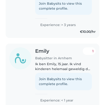
all ages, from babies to
Join Babysits to view this
teenagers. I'm comfortable with
complete profile.
pets and can help with cooking
and homework...
Experience: > 3 years
€10.00/hr
Emily
1
Babysitter in Arnhem
Ik ben Emily, 15 jaar. Ik vind
kinderen helemaal geweldig dus
dit lijkt me echt super leuk om
te doen. Ik kan ook echt heel
Join Babysits to view this
goed en leuk met kinderen
complete profile.
omgaan, dat krijg ik ook veel..
Experience: < 1 year