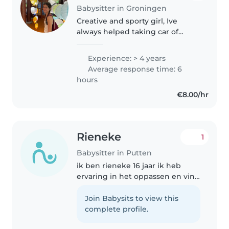
Babysitter in Groningen
Creative and sporty girl, Ive
always helped taking car of
children all ages —my parents
own a french school going from
Experience: > 4 years
nursery to elementary. Fluent in
Average response time: 6
English, French, and
hours
Vietnamese,..
€8.00/hr
Rieneke
1
Babysitter in Putten
ik ben rieneke 16 jaar ik heb
ervaring in het oppassen en vind
het leuk om met kinderen om te
gaan. Mijn hobby's zijn
Join Babysits to view this
paardrijden en volleybal ook zou
complete profile.
ik het geen probleem vinden