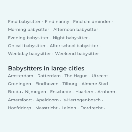
Find babysitter
Find nanny
Find childminder
Morning babysitter
Afternoon babysitter
Evening babysitter
Night babysitter
On call babysitter
After school babysitter
Weekday babysitter
Weekend babysitter
Babysitters in large cities
Amsterdam
Rotterdam
The Hague
Utrecht
Groningen
Eindhoven
Tilburg
Almere Stad
Breda
Nijmegen
Enschede
Haarlem
Arnhem
Amersfoort
Apeldoorn
's-Hertogenbosch
Hoofddorp
Maastricht
Leiden
Dordrecht
Zoetermeer
Zwolle
Hengelo
Venlo
Deventer
Delft
Alkmaar
Heerlen
Leeuwarden
Hilversum
Purmerend
Amstelveen
Roosendaal
Oss