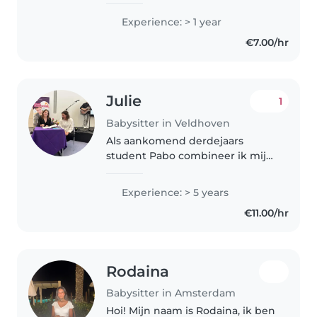
als..
Experience: > 1 year
€7.00/hr
Julie
1
Babysitter in Veldhoven
Als aankomend derdejaars
student Pabo combineer ik mijn
passie voor het onderwijs met
vijf jaar praktische ervaring met
Experience: > 5 years
kinderen van alle leeftijden. Ik
€11.00/hr
help gezinnen met veel plezier..
Rodaina
Babysitter in Amsterdam
Hoi! Mijn naam is Rodaina, ik ben