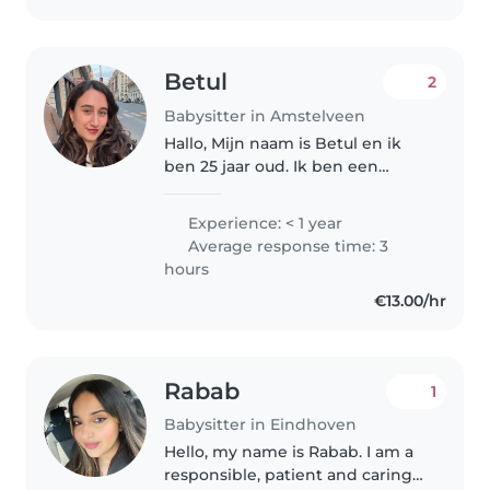
Betul
2
Babysitter in Amstelveen
Hallo, Mijn naam is Betul en ik
ben 25 jaar oud. Ik ben een
zorgzaam, geduldig en
verantwoordelijk persoon die
Experience: < 1 year
het leuk vindt om met kinderen
Average response time: 3
te werken. Ik heb ervaring met
hours
peuters..
€13.00/hr
Rabab
1
Babysitter in Eindhoven
Hello, my name is Rabab. I am a
responsible, patient and caring