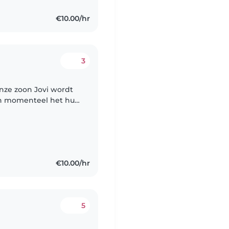
€10.00/hr
3
onze zoon Jovi wordt
n momenteel het huis
n zoeken hulp bij de
€10.00/hr
5