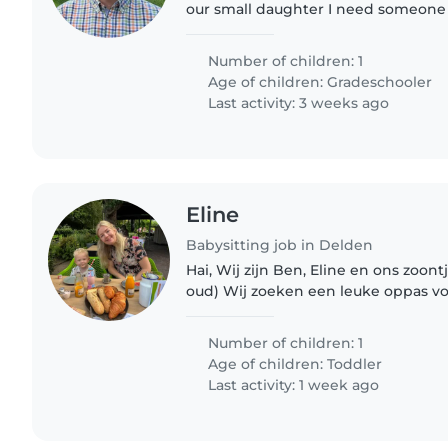
our small daughter I need someone to pick up my
daughter from school to home (it's 
or 5 minutes by car)..
Number of children: 1
Age of children:
Gradeschooler
Last activity: 3 weeks ago
Eline
Babysitting job in Delden
Hai, Wij zijn Ben, Eline en ons zoont
oud) Wij zoeken een leuke oppas voo
Af en toe zou het fijn zijn als de op
leggen..
Number of children: 1
Age of children:
Toddler
Last activity: 1 week ago