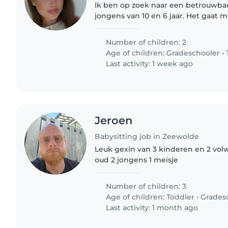
Ik ben op zoek naar een betrouwba
jongens van 10 en 6 jaar. Het gaat
avondje in het weekend of misschi
avond doordeweeks. De jongens..
Number of children: 2
Age of children:
Gradeschooler
•
Last activity: 1 week ago
Jeroen
Babysitting job in Zeewolde
Leuk gexin van 3 kinderen en 2 volw
oud 2 jongens 1 meisje
Number of children: 3
Age of children:
Toddler
•
Grades
Last activity: 1 month ago