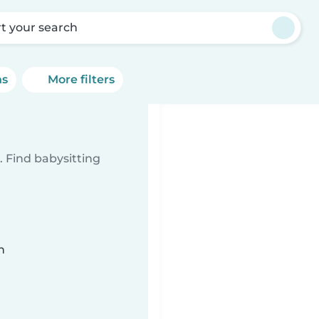
rt your search
ns
More filters
 Find babysitting
n