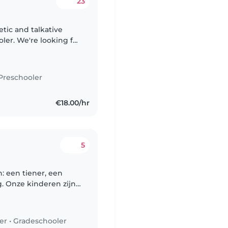
23
etic and talkative
ler. We're looking for
nanny to help with
Preschooler
€18.00/hr
5
: een tiener, een
g. Onze kinderen zijn
eken een oppas die
er
•
Gradeschooler