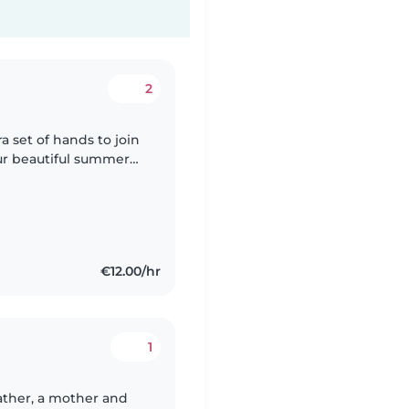
2
ra set of hands to join
lled with counting
€12.00/hr
1
father, a mother and