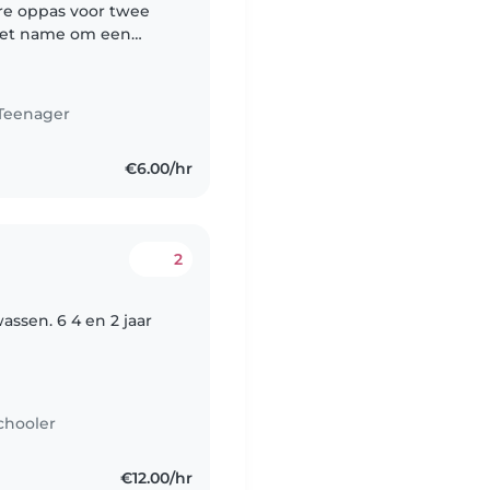
re oppas voor twee
 met name om een
en ook wel eens een
Teenager
€6.00/hr
2
assen. 6 4 en 2 jaar
chooler
€12.00/hr