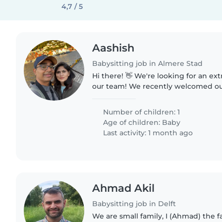
4,7 / 5
Aashish
Babysitting job in Almere Stad
Hi there! 👋 We're looking for an ext
our team! We recently welcomed our beautiful summer
baby, Ira. Right now, our days are fi
diapers, burps,..
Number of children: 1
Age of children:
Baby
Last activity: 1 month ago
Ahmad Akil
Babysitting job in Delft
We are small family, I (Ahmad) the 