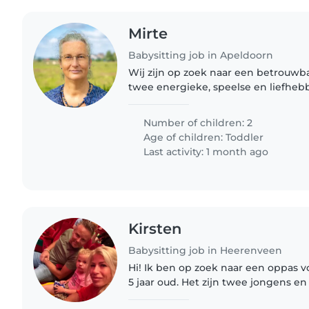
Mirte
Babysitting job in Apeldoorn
Wij zijn op zoek naar een betrouwb
twee energieke, speelse en liefhe
hopen iemand te vinden die graag
en ons gezin in onze..
Number of children: 2
Age of children:
Toddler
Last activity: 1 month ago
Kirsten
Babysitting job in Heerenveen
Hi! Ik ben op zoek naar een oppas v
5 jaar oud. Het zijn twee jongens en 
een avond zijn. Bij interesse graag 