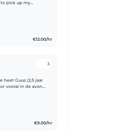
7 minutes via bicycle
€12.00/hr
3
je heet Guus (2,5 jaar
r vooral in de avond.
pas Guus in bed kan
€9.00/hr