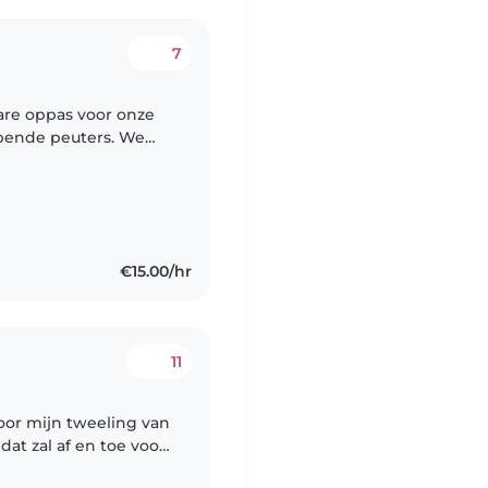
7
are oppas voor onze
bbende peuters. We
 met kinderen omgaat
€15.00/hr
11
oor mijn tweeling van
dat zal af en toe voor
een mailtje zodat we