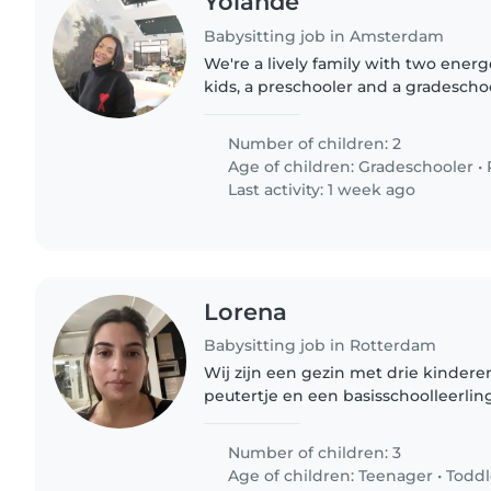
Yolande
Babysitting job in Amsterdam
We're a lively family with two energ
kids, a preschooler and a gradeschoo
a caring and patient babysitter or 
homework and..
Number of children: 2
Age of children:
Gradeschooler
•
Last activity: 1 week ago
Lorena
Babysitting job in Rotterdam
Wij zijn een gezin met drie kinderen
peutertje en een basisschoolleerlin
vriendelijk, slim en grappig. We zo
comfortabel is..
Number of children: 3
Age of children:
Teenager
•
Toddl