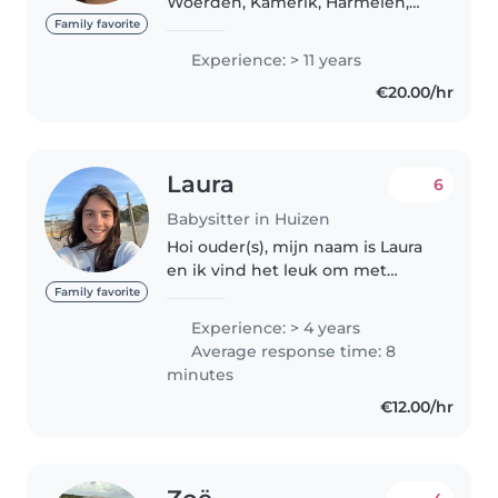
Woerden, Kamerik, Harmelen,
Vleuten-De Meern, Leidsche Rijn
Family favorite
- Utrecht, of naastliggende
Experience: > 11 years
dorpen. Ik kan ook oppassen bij
€20.00/hr
mij thuis (Harmelen). Vanaf mijn
12e..
Laura
6
Babysitter in Huizen
Hoi ouder(s), mijn naam is Laura
en ik vind het leuk om met
kinderen om te gaan. Ik ben
Family favorite
rustig, verantwoordelijk en kan
Experience: > 4 years
goed inspelen op wat een kind
Average response time: 8
nodig heeft. Of het nu gaat om..
minutes
€12.00/hr