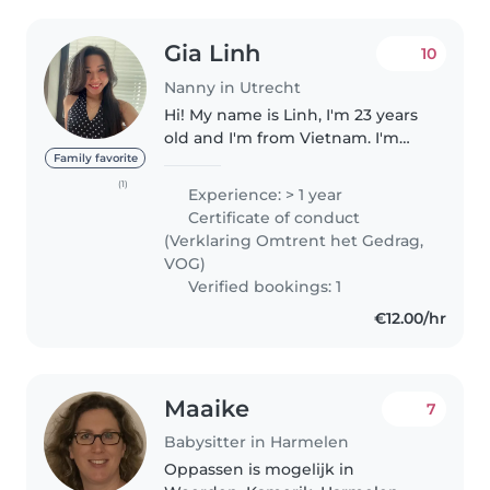
Gia Linh
10
Nanny in Utrecht
Hi! My name is Linh, I'm 23 years
old and I'm from Vietnam. I'm
currently studying Teacher
Family favorite
Education at Hogeschool
(1)
Experience: > 1 year
Utrecht. I have VOG because I
Certificate of conduct
did internship at high school in
(Verklaring Omtrent het Gedrag,
Amsterdam...
VOG)
Verified bookings: 1
€12.00/hr
Maaike
7
Babysitter in Harmelen
Oppassen is mogelijk in