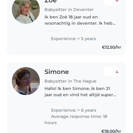
Zoë
4
Babysitter in Deventer
Ik ben Zoë 18 jaar oud en
woonachtig in deventer. Ik heb
mijn opleiding verpleegkundige
afgerond en hierdoor vrije tijd
Experience: > 5 years
over. Ik pas al op sinds mijn 13e
€12.50/hr
en heb op moment 4
oppasgezinnen...
Simone
4
Babysitter in The Hague
Hallo! Ik ben Simone, ik ben 21
jaar oud en vind het altijd super
leuk oppasser te zijn! Zelf woon
ik in Brussel voor mijn bachelor
Experience: > 6 years
psychologie, maar mijn ouders
Average response time: 18
wonen in Den Haag...
hours
€18.00/hr