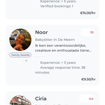
Experience: > 5 years
Growing up, my mother ran a
Verified bookings: 1
daycare center and a cram..
€15.00/hr
Noor
10
Babysitter in De Meern
Ik ben een verantwoordelijke,
creatieve en enthousiaste tiener
van bijna 18 met 4 jaar ervaring
Family favorite
in oppassen. Ik heb ervaring met
(1)
Experience: > 3 years
kinderen in de leeftijd van
Average response time: 38
baby's, peuters, kleuters..
minutes
€9.50/hr
Ciria
44