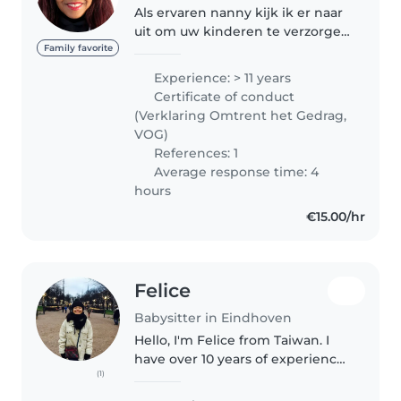
Als ervaren nanny kijk ik er naar
uit om uw kinderen te verzorgen
en begeleiden. Met meer dan 11
Family favorite
jaar ervaring in de opvang van
Experience: > 11 years
kinderen van baby's tot tieners,
Certificate of conduct
heb ik de vaardigheden..
(Verklaring Omtrent het Gedrag,
VOG)
References: 1
Average response time: 4
hours
€15.00/hr
Felice
Babysitter in Eindhoven
Hello, I'm Felice from Taiwan. I
have over 10 years of experience
(1)
working with children ranging
from newborns to 12 years old.