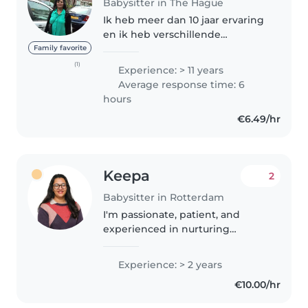
Babysitter in The Hague
Ik heb meer dan 10 jaar ervaring
en ik heb verschillende
gezinnen gehad waar ik op 1 of
Family favorite
meerdere kinderen moest
(1)
Experience: > 11 years
oppassen. Ik ben erg begaan
Average response time: 6
met kinderen. Mijn laatste
hours
oppasgezin was..
€6.49/hr
Keepa
2
Babysitter in Rotterdam
I'm passionate, patient, and
experienced in nurturing
children of all ages, including
those with ADHD, autism, or
Experience: > 2 years
global development delays. I
€10.00/hr
used to work as a Learning
Support Teacher..