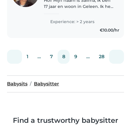
Hoi! Mijn naam is Salima, ik ben
17 jaar en woon in Geleen. Ik heb
al een tijdje ervaring met
oppassen en vind het superleuk
Experience: > 2 years
om te doen. Ik ben enthousiast,
€10.00/hr
gezellig, respectvol en..
1
...
7
8
9
...
28
Babysits
Babysitter
Find a trustworthy babysitter