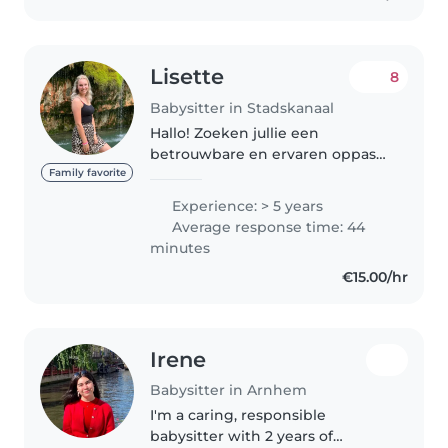
Lisette
8
Babysitter in Stadskanaal
Hallo! Zoeken jullie een
betrouwbare en ervaren oppas
voor jullie kind(eren)? Mijn naam
Family favorite
is Lisette en ik heb veel ervaring
Experience: > 5 years
met het zorgen voor kinderen
Average response time: 44
van 0 tot 15 jaar. Dankzij mijn..
minutes
€15.00/hr
Irene
Babysitter in Arnhem
I'm a caring, responsible
babysitter with 2 years of