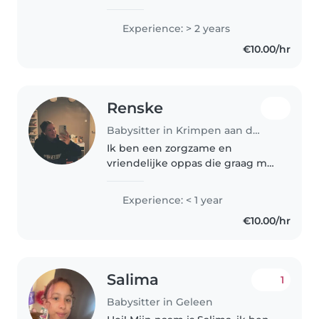
experience looking after babies,
toddlers, preschoolers, and
Experience: > 2 years
school-age kids. Fluent in
€10.00/hr
Catalan, English, French, and
Spanish,..
Renske
Babysitter in Krimpen aan den IJssel
Ik ben een zorgzame en
vriendelijke oppas die graag met
kinderen werkt en het ook leuk
vind om te doen! Ik ben nog
Experience: < 1 year
beginnend maar heb wel
€10.00/hr
ervaring met baby's, peuters en
kleuters omdat..
Salima
1
Babysitter in Geleen