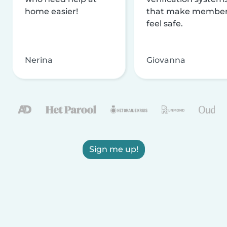
home easier!
that make membe
feel safe.
Nerina
Giovanna
Sign me up!