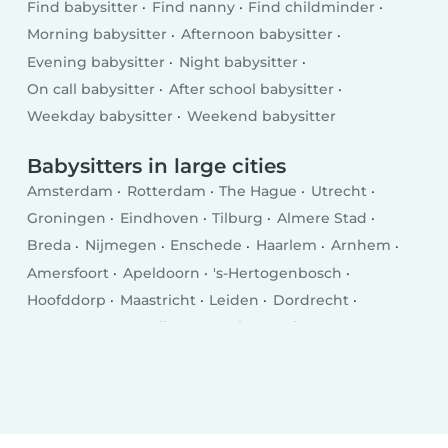
Find babysitter
Find nanny
Find childminder
Morning babysitter
Afternoon babysitter
Evening babysitter
Night babysitter
On call babysitter
After school babysitter
Weekday babysitter
Weekend babysitter
Babysitters in large cities
Amsterdam
Rotterdam
The Hague
Utrecht
Groningen
Eindhoven
Tilburg
Almere Stad
Breda
Nijmegen
Enschede
Haarlem
Arnhem
Amersfoort
Apeldoorn
's-Hertogenbosch
Hoofddorp
Maastricht
Leiden
Dordrecht
Zoetermeer
Zwolle
Hengelo
Venlo
Deventer
Delft
Alkmaar
Heerlen
Leeuwarden
Hilversum
Purmerend
Amstelveen
Roosendaal
Oss
Schiedam
Spijkenisse
Helmond
Vlaardingen
Almelo