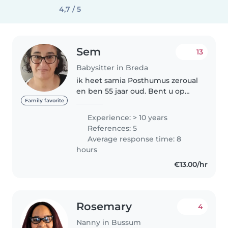
4,7 / 5
Sem
13
Babysitter in Breda
ik heet samia Posthumus zeroual
en ben 55 jaar oud. Bent u op
zoek naar een oppas en wilt u
Family favorite
meer over mij weten? Stuur
Experience: > 10 years
gerust een bericht. In Algerije
References: 5
heb ik ruim tien jaar biologie..
Average response time: 8
hours
€13.00/hr
Rosemary
4
Nanny in Bussum